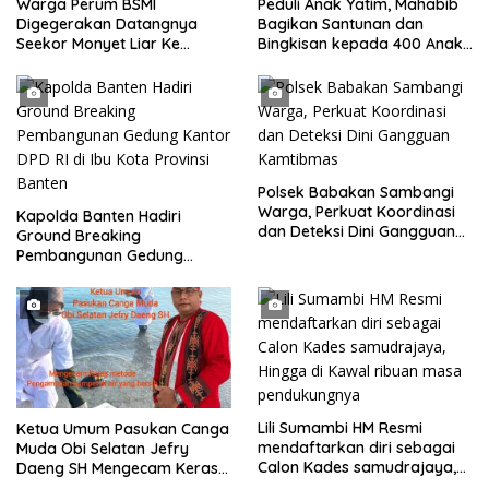
Warga Perum BSMI
Peduli Anak Yatim, Mahabib
Digegerakan Datangnya
Bagikan Santunan dan
Seekor Monyet Liar Ke
Bingkisan kepada 400 Anak
Pemukiman
di Segarajaya
Polsek Babakan Sambangi
Warga, Perkuat Koordinasi
Kapolda Banten Hadiri
dan Deteksi Dini Gangguan
Ground Breaking
Kamtibmas
Pembangunan Gedung
Kantor DPD RI di Ibu Kota
Provinsi Banten
Lili Sumambi HM Resmi
Ketua Umum Pasukan Canga
mendaftarkan diri sebagai
Muda Obi Selatan Jefry
Calon Kades samudrajaya,
Daeng SH Mengecam Keras
Hingga di Kawal ribuan masa
Metode Pengambilan Sampel