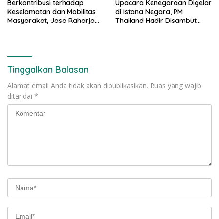
Berkontribusi terhadap
Upacara Kenegaraan Digelar
Keselamatan dan Mobilitas
di Istana Negara, PM
Masyarakat, Jasa Raharja
Thailand Hadir Disambut
Raih Penghargaan di Ajang
Tarian Tradisional
Transportasi Indonesia
Awards 2026
Tinggalkan Balasan
Alamat email Anda tidak akan dipublikasikan.
Ruas yang wajib
ditandai
*