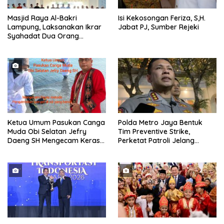
Masjid Raya Al-Bakri
Isi Kekosongan Feriza, S,H.
Lampung, Laksanakan Ikrar
Jabat PJ, Sumber Rejeki
Syahadat Dua Orang
Mualaf”
Ketua Umum Pasukan Canga
Polda Metro Jaya Bentuk
Muda Obi Selatan Jefry
Tim Preventive Strike,
Daeng SH Mengecam Keras
Perketat Patroli Jelang
Metode Pengambilan Sampel
Agustus
Air Laut di Laut yang Bersih