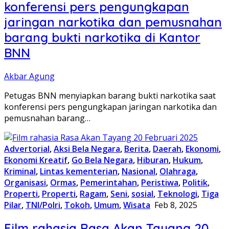
konferensi pers pengungkapan
jaringan narkotika dan pemusnahan
barang bukti narkotika di Kantor
BNN
Akbar Agung
Petugas BNN menyiapkan barang bukti narkotika saat
konferensi pers pengungkapan jaringan narkotika dan
pemusnahan barang…
Advertorial
,
Aksi Bela Negara
,
Berita
,
Daerah
,
Ekonomi
,
Ekonomi Kreatif
,
Go Bela Negara
,
Hiburan
,
Hukum
,
Kriminal
,
Lintas kementerian
,
Nasional
,
Olahraga
,
Organisasi
,
Ormas
,
Pemerintahan
,
Peristiwa
,
Politik
,
Properti
,
Properti
,
Ragam
,
Seni
,
sosial
,
Teknologi
,
Tiga
Pilar
,
TNI/Polri
,
Tokoh
,
Umum
,
Wisata
Feb 8, 2025
Film rahasia Rasa Akan Tayang 20