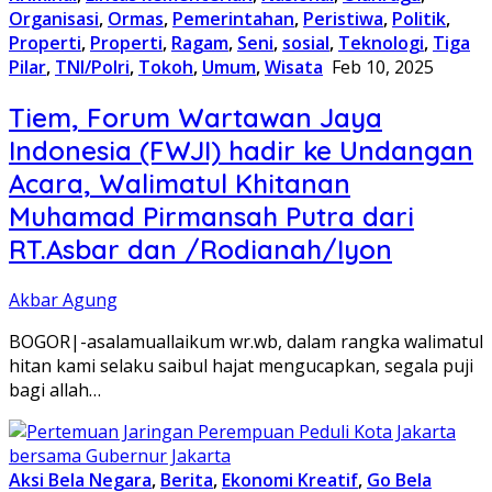
Organisasi
,
Ormas
,
Pemerintahan
,
Peristiwa
,
Politik
,
Properti
,
Properti
,
Ragam
,
Seni
,
sosial
,
Teknologi
,
Tiga
Pilar
,
TNI/Polri
,
Tokoh
,
Umum
,
Wisata
Feb 10, 2025
Tiem, Forum Wartawan Jaya
Indonesia (FWJI) hadir ke Undangan
Acara, Walimatul Khitanan
Muhamad Pirmansah Putra dari
RT.Asbar dan /Rodianah/Iyon
Akbar Agung
BOGOR|-asalamuallaikum wr.wb, dalam rangka walimatul
hitan kami selaku saibul hajat mengucapkan, segala puji
bagi allah…
Aksi Bela Negara
,
Berita
,
Ekonomi Kreatif
,
Go Bela