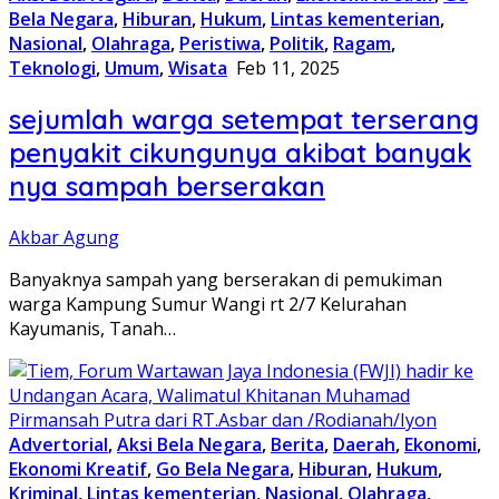
Bela Negara
,
Hiburan
,
Hukum
,
Lintas kementerian
,
Nasional
,
Olahraga
,
Peristiwa
,
Politik
,
Ragam
,
Teknologi
,
Umum
,
Wisata
Feb 11, 2025
sejumlah warga setempat terserang
penyakit cikungunya akibat banyak
nya sampah berserakan
Akbar Agung
Banyaknya sampah yang berserakan di pemukiman
warga Kampung Sumur Wangi rt 2/7 Kelurahan
Kayumanis, Tanah…
Advertorial
,
Aksi Bela Negara
,
Berita
,
Daerah
,
Ekonomi
,
Ekonomi Kreatif
,
Go Bela Negara
,
Hiburan
,
Hukum
,
Kriminal
,
Lintas kementerian
,
Nasional
,
Olahraga
,