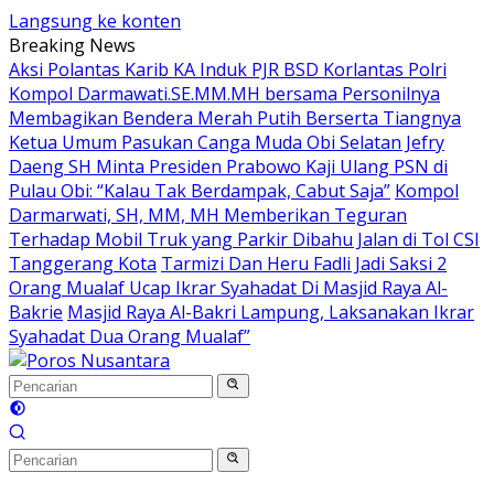
Langsung ke konten
Breaking News
Aksi Polantas Karib KA Induk PJR BSD Korlantas Polri
Kompol Darmawati.SE.MM.MH bersama Personilnya
Membagikan Bendera Merah Putih Berserta Tiangnya
Ketua Umum Pasukan Canga Muda Obi Selatan Jefry
Daeng SH Minta Presiden Prabowo Kaji Ulang PSN di
Pulau Obi: “Kalau Tak Berdampak, Cabut Saja”
Kompol
Darmarwati, SH, MM, MH Memberikan Teguran
Terhadap Mobil Truk yang Parkir Dibahu Jalan di Tol CSI
Tanggerang Kota
Tarmizi Dan Heru Fadli Jadi Saksi 2
Orang Mualaf Ucap Ikrar Syahadat Di Masjid Raya Al-
Bakrie
Masjid Raya Al-Bakri Lampung, Laksanakan Ikrar
Syahadat Dua Orang Mualaf”