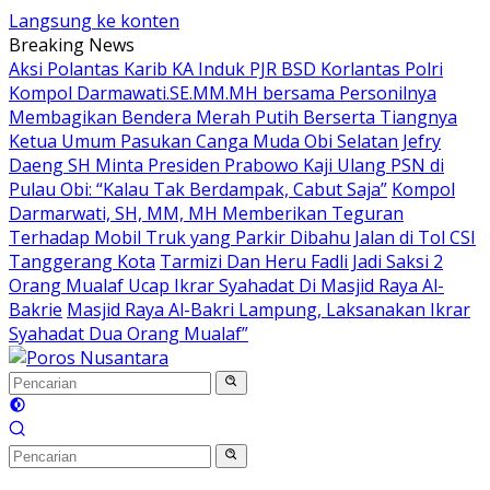
Langsung ke konten
Breaking News
Aksi Polantas Karib KA Induk PJR BSD Korlantas Polri
Kompol Darmawati.SE.MM.MH bersama Personilnya
Membagikan Bendera Merah Putih Berserta Tiangnya
Ketua Umum Pasukan Canga Muda Obi Selatan Jefry
Daeng SH Minta Presiden Prabowo Kaji Ulang PSN di
Pulau Obi: “Kalau Tak Berdampak, Cabut Saja”
Kompol
Darmarwati, SH, MM, MH Memberikan Teguran
Terhadap Mobil Truk yang Parkir Dibahu Jalan di Tol CSI
Tanggerang Kota
Tarmizi Dan Heru Fadli Jadi Saksi 2
Orang Mualaf Ucap Ikrar Syahadat Di Masjid Raya Al-
Bakrie
Masjid Raya Al-Bakri Lampung, Laksanakan Ikrar
Syahadat Dua Orang Mualaf”