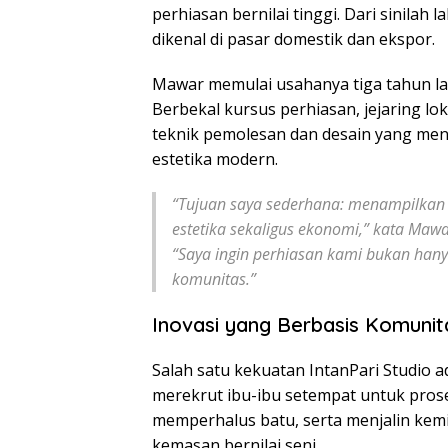
perhiasan bernilai tinggi. Dari sinilah l
dikenal di pasar domestik dan ekspor.
Mawar memulai usahanya tiga tahun la
Berbekal kursus perhiasan, jejaring 
teknik pemolesan dan desain yang me
estetika modern.
“Tujuan saya sederhana: menampilkan ce
estetika sekaligus ekonomi,” kata Mawar
“Saya ingin perhiasan kami bukan hany
komunitas.”
Inovasi yang Berbasis Komunit
Salah satu kekuatan IntanPari Studio 
merekrut ibu-ibu setempat untuk pros
memperhalus batu, serta menjalin kem
kemasan bernilai seni.