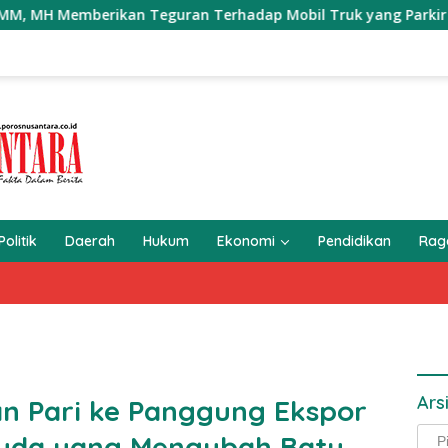
n Teguran Terhadap Mobil Truk yang Parkir Dibahu Jalan di T
Politik
Daerah
Hukum
Ekonomi
Pendidikan
Ra
Ars
an Pari ke Panggung Ekspor
Arsi
Muda yang Mengubah Batu