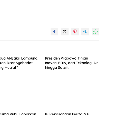
aya Al-Bakri Lampung,
Presiden Prabowo Tinjau
an Ikrar Syahadat
Inovasi BRIN, dari Teknologi Air
ng Mualaf”
hingga Satelit
lasma Kubu Laporkan
Isi Kekosongan Feriza, S,H.