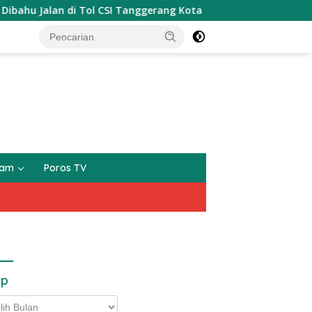
ol CSI Tanggerang Kota
Tarmizi Dan Heru Fadli Jadi Sa
gam
Poros TV
ip
p