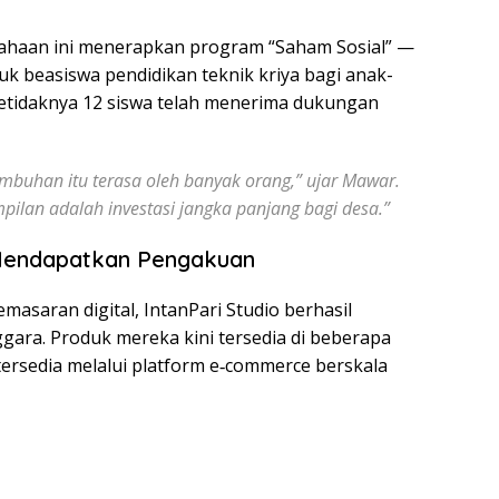
sahaan ini menerapkan program “Saham Sosial” —
k beasiswa pendidikan teknik kriya bagi anak-
setidaknya 12 siswa telah menerima dukungan
umbuhan itu terasa oleh banyak orang,” ujar Mawar.
pilan adalah investasi jangka panjang bagi desa.”
Mendapatkan Pengakuan
masaran digital, IntanPari Studio berhasil
ara. Produk mereka kini tersedia di beberapa
 tersedia melalui platform e‑commerce berskala