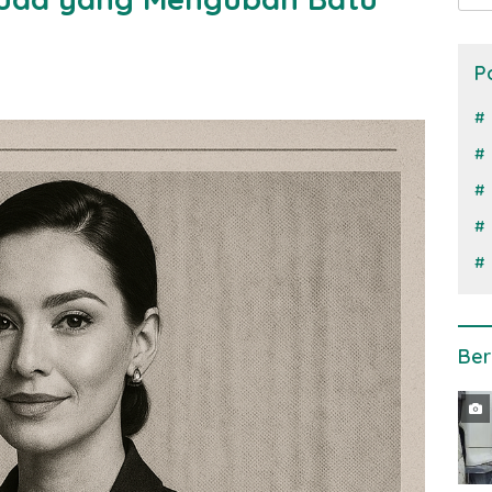
P
Ber