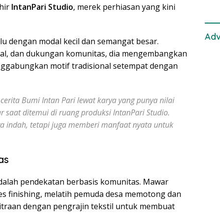
ahir
IntanPari Studio
, merek perhiasan yang kini
Adv
lu dengan modal kecil dan semangat besar.
lokal, dan dukungan komunitas, dia mengembangkan
nggabungkan motif tradisional setempat dengan
rita Bumi Intan Pari lewat karya yang punya nilai
 saat ditemui di ruang produksi IntanPari Studio.
a indah, tetapi juga memberi manfaat nyata untuk
as
adalah pendekatan berbasis komunitas. Mawar
es finishing, melatih pemuda desa memotong dan
itraan dengan pengrajin tekstil untuk membuat