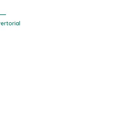
Laut yang Bersih
ertorial