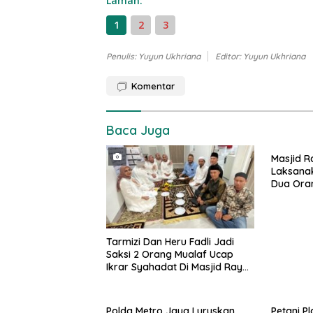
Laman:
1
2
3
Penulis: Yuyun Ukhriana
Editor: Yuyun Ukhriana
Komentar
Baca Juga
Masjid R
Laksanak
Dua Ora
Tarmizi Dan Heru Fadli Jadi
Saksi 2 Orang Mualaf Ucap
Ikrar Syahadat Di Masjid Raya
Al-Bakrie
Polda Metro Jaya Luruskan
Petani P