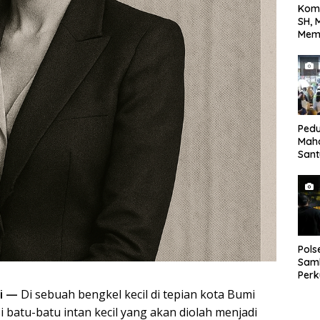
Kom
SH, 
Mem
Terh
yang
Jala
Tan
Pedu
Mah
San
Bing
Anak
Pol
Sam
Perk
dan 
ri —
Di sebuah bengkel kecil di tepian kota Bumi
Gan
i batu-batu intan kecil yang akan diolah menjadi