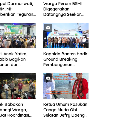
pol Darmarwati,
Warga Perum BSMI
MM, MH
Digegerakan
berikan Teguran
Datangnya Seekor
adap Mobil Truk
Monyet Liar Ke
 Parkir Dibahu
Pemukiman
n di Tol CSI
ggerang Kota
li Anak Yatim,
Kapolda Banten Hadiri
abib Bagikan
Ground Breaking
tunan dan
Pembangunan
kisan kepada 400
Gedung Kantor DPD RI
 di Segarajaya
di Ibu Kota Provinsi
Banten
sek Babakan
Ketua Umum Pasukan
bangi Warga,
Canga Muda Obi
uat Koordinasi
Selatan Jefry Daeng
Deteksi Dini
SH Mengecam Keras
gguan Kamtibmas
Metode Pengambilan
Sampel Air Laut di