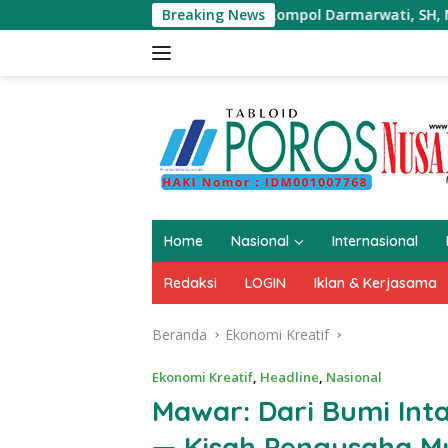
Langsung
Kompol Darmarwati, SH, MM, MH Memberika
Breaking News
ke
konten
Home
Nasional
Internasional
Redaksi
LOGIN
Iklan & Kerjasama
Beranda
Ekonomi Kreatif
Ekonomi Kreatif
,
Headline
,
Nasional
Mawar: Dari Bumi Int
— Kisah Pengusaha 