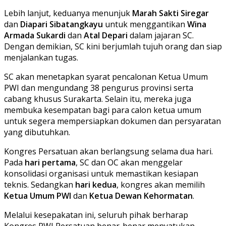
Lebih lanjut, keduanya menunjuk
Marah Sakti Siregar
dan
Diapari Sibatangkayu
untuk menggantikan
Wina
Armada Sukardi
dan
Atal Depari
dalam jajaran SC.
Dengan demikian, SC kini berjumlah tujuh orang dan siap
menjalankan tugas.
SC akan menetapkan syarat pencalonan Ketua Umum
PWI dan mengundang 38 pengurus provinsi serta
cabang khusus Surakarta. Selain itu, mereka juga
membuka kesempatan bagi para calon ketua umum
untuk segera mempersiapkan dokumen dan persyaratan
yang dibutuhkan.
Kongres Persatuan akan berlangsung selama dua hari.
Pada
hari pertama
, SC dan OC akan menggelar
konsolidasi organisasi untuk memastikan kesiapan
teknis. Sedangkan
hari kedua
, kongres akan memilih
Ketua Umum PWI
dan
Ketua Dewan Kehormatan
.
Melalui kesepakatan ini, seluruh pihak berharap
Kongres PWI Persatuan benar-benar menyatukan