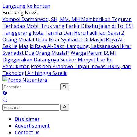
Langsung ke konten
Breaking News
Kompol Darmarwati, SH, MM, MH Memberikan Teguran
Terhadap Mobil Truk yang Parkir Dibahu Jalan di Tol CSI
Tanggerang Kota
Tarmizi Dan Heru Fadli Jadi Saksi 2
Orang Mualaf Ucap Ikrar Syahadat Di Masjid Raya Al-
Bakrie
Masjid Raya Al-Bakri Lampung, Laksanakan Ikrar
Syahadat Dua Orang Mualaf”
Warga Perum BSMI
Digegerakan Datangnya Seekor Monyet Liar Ke
Pemukiman
Presiden Prabowo Tinjau Inovasi BRIN, dari
Teknologi Air hingga Satelit
Disclaimer
Advertisement
Contact us