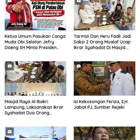
Ketua Umum Pasukan Canga
Tarmizi Dan Heru Fadli Jadi
Muda Obi Selatan Jefry
Saksi 2 Orang Mualaf Ucap
Daeng SH Minta Presiden
Ikrar Syahadat Di Masjid
Prabowo Kaji Ulang PSN di
Raya Al-Bakrie
Pulau Obi: “Kalau Tak
Berdampak, Cabut Saja”
Masjid Raya Al-Bakri
Isi Kekosongan Feriza, S,H.
Lampung, Laksanakan Ikrar
Jabat PJ, Sumber Rejeki
Syahadat Dua Orang
Mualaf”