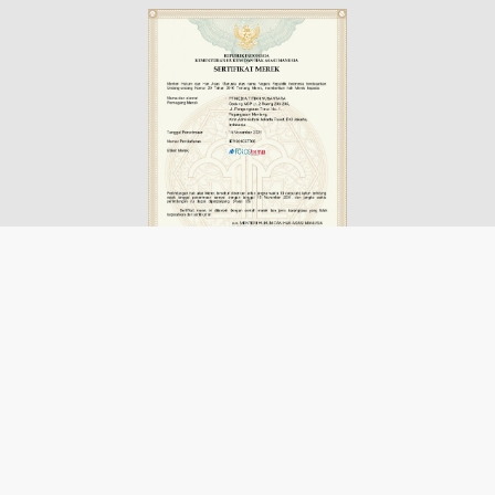
Disclaimer
Advertisement
Contact us
Pedoman Media Siber
Redaksi
Login
PT. Media Titian Nusantara