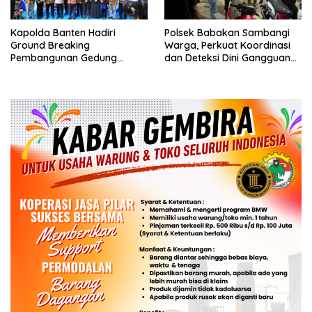
Kapolda Banten Hadiri
Polsek Babakan Sambangi
Ground Breaking
Warga, Perkuat Koordinasi
Pembangunan Gedung
dan Deteksi Dini Gangguan
Kantor DPD RI di Ibu Kota
Kamtibmas
Provinsi Banten