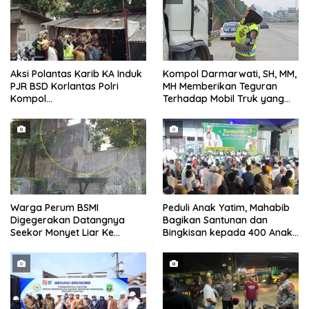
Aksi Polantas Karib KA Induk
Kompol Darmarwati, SH, MM,
PJR BSD Korlantas Polri
MH Memberikan Teguran
Kompol
Terhadap Mobil Truk yang
Darmawati.SE.MM.MH
Parkir Dibahu Jalan di Tol CSI
bersama Personilnya
Tanggerang Kota
Membagikan Bendera Merah
Putih Berserta Tiangnya
Warga Perum BSMI
Peduli Anak Yatim, Mahabib
Digegerakan Datangnya
Bagikan Santunan dan
Seekor Monyet Liar Ke
Bingkisan kepada 400 Anak
Pemukiman
di Segarajaya