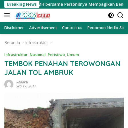
Langsung
MM.MH bersama Personilnya Membagikan Bendera Merah Putih Be
Breaking News
ke
konten
Disclaimer
Advertisement
Contact us
Pedoman Media Sibe
Beranda
Infrastruktur
Infrastruktur
,
Nasional
,
Peristiwa
,
Umum
TEMBOK PENAHAN TEROWONGAN
JALAN TOL AMBRUK
Redaksi
Sep 17, 2017