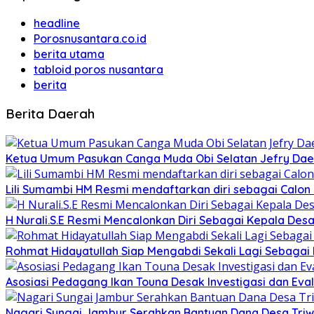
headline
Porosnusantara.co.id
berita utama
tabloid poros nusantara
berita
Berita Daerah
Ketua Umum Pasukan Canga Muda Obi Selatan Jefry Daen
Lili Sumambi HM Resmi mendaftarkan diri sebagai Calo
H Nurali.S.E Resmi Mencalonkan Diri Sebagai Kepala Desa
Rohmat Hidayatullah Siap Mengabdi Sekali Lagi Sebagai
Asosiasi Pedagang Ikan Touna Desak Investigasi dan Eval
Nagari Sungai Jambur Serahkan Bantuan Dana Desa Triwula