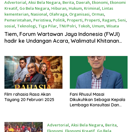
Advertorial
,
Aksi Bela Negara
,
Berita
,
Daerah
,
Ekonomi
,
Ekonomi
Kreatif
,
Go Bela Negara
,
Hiburan
,
Hukum
,
Kriminal
,
Lintas
kementerian
,
Nasional
,
Olahraga
,
Organisasi
,
Ormas
,
Pemerintahan
,
Peristiwa
,
Politik
,
Properti
,
Properti
,
Ragam
,
Seni
,
sosial
,
Teknologi
,
Tiga Pilar
,
TNI/Polri
,
Tokoh
,
Umum
,
Wisata
Feb 10, 2025
Tiem, Forum Wartawan Jaya Indonesia (FWJI)
hadir ke Undangan Acara, Walimatul Khitanan
Muhamad Pirmansah Putra dari RT.Asbar dan
/Rodianah/Iyon
Film rahasia Rasa Akan
Fani Rhusul Masai
Tayang 20 Februari 2025
Dikukuhkan Sebagai Kepala
Lembaga Konsultasi Dan
Bantuan Hukum Institut
Alaqidah Akhasyimiah
Jakarta
Advertorial
,
Aksi Bela Negara
,
Berita
,
Ekonomi
,
Ekonomi Kreatif
,
Go Bela