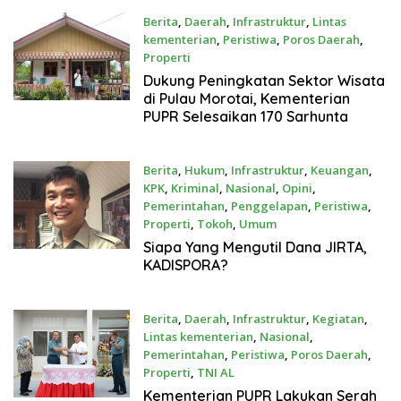
Berita
,
Daerah
,
Infrastruktur
,
Lintas
kementerian
,
Peristiwa
,
Poros Daerah
,
Properti
Sep 28, 2022
Dukung Peningkatan Sektor Wisata
di Pulau Morotai, Kementerian
PUPR Selesaikan 170 Sarhunta
Berita
,
Hukum
,
Infrastruktur
,
Keuangan
,
KPK
,
Kriminal
,
Nasional
,
Opini
,
Pemerintahan
,
Penggelapan
,
Peristiwa
,
Properti
,
Tokoh
,
Umum
Apr 27, 2022
Siapa Yang Mengutil Dana JIRTA,
KADISPORA?
Berita
,
Daerah
,
Infrastruktur
,
Kegiatan
,
Lintas kementerian
,
Nasional
,
Pemerintahan
,
Peristiwa
,
Poros Daerah
,
Properti
,
TNI AL
Apr 21, 2022
Kementerian PUPR Lakukan Serah