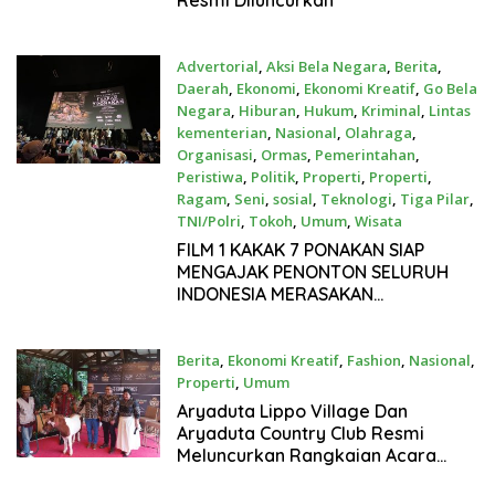
Advertorial
,
Aksi Bela Negara
,
Berita
,
Daerah
,
Ekonomi
,
Ekonomi Kreatif
,
Go Bela
Negara
,
Hiburan
,
Hukum
,
Kriminal
,
Lintas
kementerian
,
Nasional
,
Olahraga
,
Organisasi
,
Ormas
,
Pemerintahan
,
Peristiwa
,
Politik
,
Properti
,
Properti
,
Ragam
,
Seni
,
sosial
,
Teknologi
,
Tiga Pilar
,
TNI/Polri
,
Tokoh
,
Umum
,
Wisata
Jan 18, 2025
FILM 1 KAKAK 7 PONAKAN SIAP
MENGAJAK PENONTON SELURUH
INDONESIA MERASAKAN
KEHANGATAN & ARTI SALING
MEMPERJUANGKAN MULAI 23
JANUARI 2025 Di BIOSKOP
Berita
,
Ekonomi Kreatif
,
Fashion
,
Nasional
,
Properti
,
Umum
Nov 24, 2024
Aryaduta Lippo Village Dan
Aryaduta Country Club Resmi
Meluncurkan Rangkaian Acara
Akhir Tahun