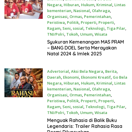
Negara
,
Hiburan
,
Hukum
,
Kriminal
,
Lintas
kementerian
,
Nasional
,
Olahraga
,
Organisasi
,
Ormas
,
Pemerintahan
,
Peristiwa
,
Politik
,
Properti
,
Properti
,
Ragam
,
Seni
,
sosial
,
Teknologi
,
Tiga Pilar
,
TNI/Polri
,
Tokoh
,
Umum
,
Wisata
Jan 31, 2025
Syukuran Kemenangan MAS PRAM
– BANG DOEL Serta Merayakan
Natal 2024 & Imlek 2025
Advertorial
,
Aksi Bela Negara
,
Berita
,
Daerah
,
Ekonomi
,
Ekonomi Kreatif
,
Go Bela
Negara
,
Hiburan
,
Hukum
,
Kriminal
,
Lintas
kementerian
,
Nasional
,
Olahraga
,
Organisasi
,
Ormas
,
Pemerintahan
,
Peristiwa
,
Politik
,
Properti
,
Properti
,
Ragam
,
Seni
,
sosial
,
Teknologi
,
Tiga Pilar
,
TNI/Polri
,
Tokoh
,
Umum
,
Wisata
Jan 23, 2025
Menguak Rahasia di Balik Buku
Legendaris: Trailer Rahasia Rasa
Resmi Diluncurkan