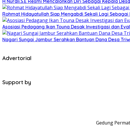
H Nurali.S.E Resmi Mencalonkan Diri Sebagai Kepala Desa
Rohmat Hidayatullah Siap Mengabdi Sekali Lagi Sebagai
Asosiasi Pedagang Ikan Touna Desak Investigasi dan Eval
Nagari Sungai Jambur Serahkan Bantuan Dana Desa Triwula
Advertorial
Support by
Gedung Permata