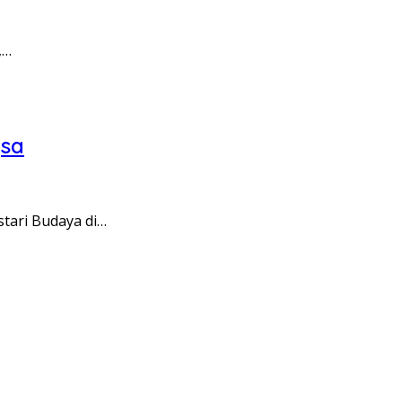
,…
gsa
tari Budaya di…