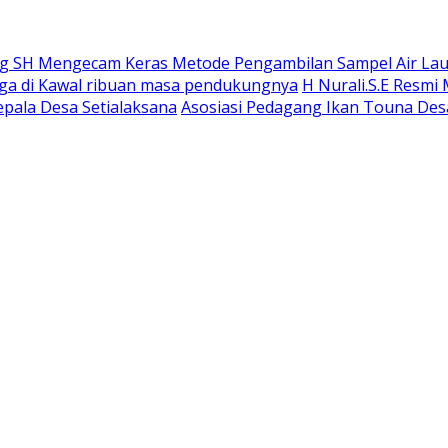
 SH Mengecam Keras Metode Pengambilan Sampel Air Laut 
gga di Kawal ribuan masa pendukungnya
H Nurali.S.E Resmi
epala Desa Setialaksana
Asosiasi Pedagang Ikan Touna Desa