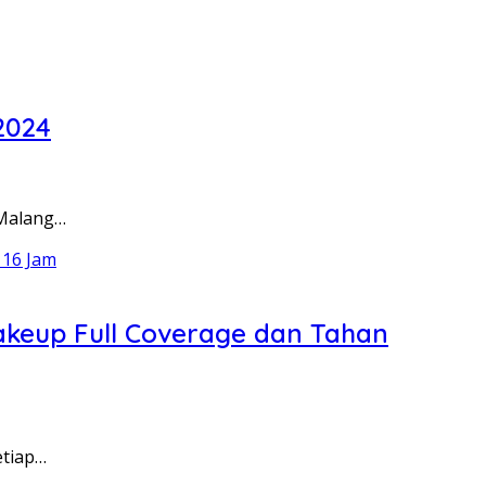
2024
 Malang…
Makeup Full Coverage dan Tahan
etiap…