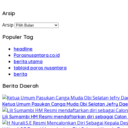
Arsip
Arsip
Populer Tag
headline
Porosnusantara.co.id
berita utama
tabloid poros nusantara
berita
Berita Daerah
Ketua Umum Pasukan Canga Muda Obi Selatan Jefry Daen
Lili Sumambi HM Resmi mendaftarkan diri sebagai Calo