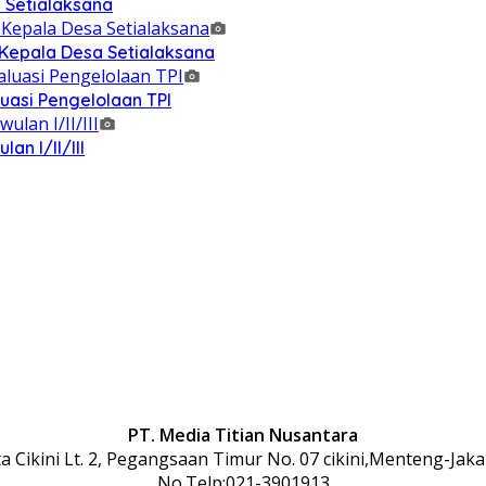
 Setialaksana
 Kepala Desa Setialaksana
uasi Pengelolaan TPI
n I/II/III
PT. Media Titian Nusantara
 Cikini Lt. 2, Pegangsaan Timur No. 07 cikini,Menteng-Jaka
No.Telp:021-3901913