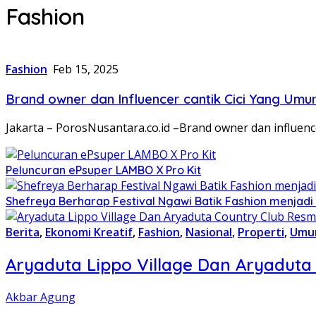
Fashion
Fashion
Feb 15, 2025
Brand owner dan Influencer cantik Cici Yang Um
Jakarta – PorosNusantara.co.id –Brand owner dan influenc
Peluncuran ePsuper LAMBO X Pro Kit
Shefreya Berharap Festival Ngawi Batik Fashion menjadi 
Berita
,
Ekonomi Kreatif
,
Fashion
,
Nasional
,
Properti
,
Umu
Aryaduta Lippo Village Dan Aryaduta
Akbar Agung