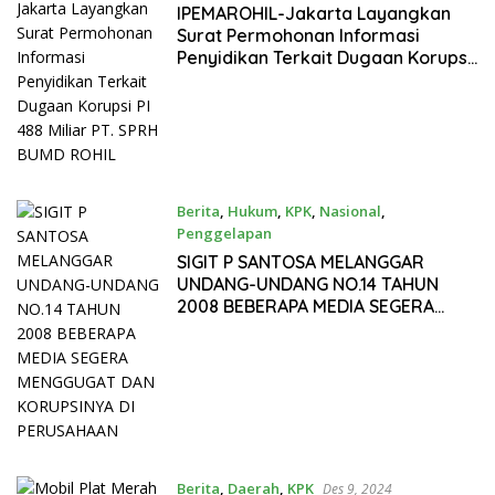
2025
IPEMAROHIL-Jakarta Layangkan
Surat Permohonan Informasi
Penyidikan Terkait Dugaan Korupsi
PI 488 Miliar PT. SPRH BUMD ROHIL
Berita
,
Hukum
,
KPK
,
Nasional
,
Penggelapan
Mar 5, 2025
SIGIT P SANTOSA MELANGGAR
UNDANG-UNDANG NO.14 TAHUN
2008 BEBERAPA MEDIA SEGERA
MENGGUGAT DAN KORUPSINYA DI
PERUSAHAAN
Berita
,
Daerah
,
KPK
Des 9, 2024