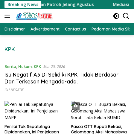
Langsung
 Tingkatkan Patroli Jelang Agustus
Breaking News
Mediasi Penataan 
ke
konten
Disclaimer
Advertisement
Contact us
Pedoman Media Sibe
KPK
Berita
,
Hukum
,
KPK
Mar 25, 2026
Isu Negatif A3 Di Selidiki KPK Tidak Berdasar
Dan Terkesan Mengada-ada.
ISU NEGATIF
Penilai Tak Sepatutnya
Pasca OTT Bupati Bekasi,
Dipidanakan, Ini Penjelasan
Gelombang Aksi Mahasiswa