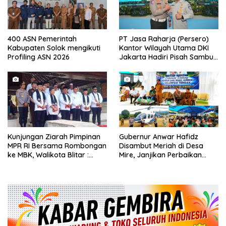
400 ASN Pemerintah
PT Jasa Raharja (Persero)
Kabupaten Solok mengikuti
Kantor Wilayah Utama DKI
Profiling ASN 2026
Jakarta Hadiri Pisah Sambut
Direktur Lalu Lintas Polda
Metro Jaya
Kunjungan Ziarah Pimpinan
Gubernur Anwar Hafidz
MPR RI Bersama Rombongan
Disambut Meriah di Desa
ke MBK, Walikota Blitar :
Mire, Janjikan Perbaikan
Bung Karno Spirit
Jalan hingga Soroti Polemik
Nasionalisme Indonesia
Tanah Adat