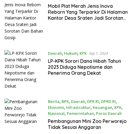
Mobil Plat Merah Jenis Inova
Reborn Yang Terparkir Di Halaman
Kantor Desa Sraten Jadi Sorotan
Dan Bahan Gosip
Daerah
,
Hukum
,
KPK
Sep 1, 2024
LP-KPK Sorori Dana Hibah Tahun
2023 Diduga Nepotisme dan
Penerima Orang Dekat
Berita
,
BPK
,
Daerah
,
DPR RI
,
DPRD RI
,
Ekonomi
,
Infrastruktur
,
Keuangan
,
KPK
,
Nasional
,
Pemerintahan
,
Poros Daerah
Jun 28, 2024
Pembangunan Mini Zoo Perworejo
Tidak Sesuai Anggaran