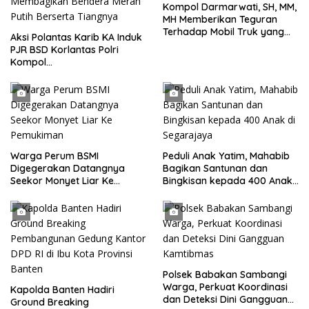
Kompol Darmarwati, SH, MM,
MH Memberikan Teguran
Terhadap Mobil Truk yang
Aksi Polantas Karib KA Induk
Parkir Dibahu Jalan di Tol CSI
PJR BSD Korlantas Polri
Tanggerang Kota
Kompol
Darmawati.SE.MM.MH
bersama Personilnya
Membagikan Bendera Merah
Putih Berserta Tiangnya
Warga Perum BSMI
Peduli Anak Yatim, Mahabib
Digegerakan Datangnya
Bagikan Santunan dan
Seekor Monyet Liar Ke
Bingkisan kepada 400 Anak
Pemukiman
di Segarajaya
Polsek Babakan Sambangi
Warga, Perkuat Koordinasi
Kapolda Banten Hadiri
dan Deteksi Dini Gangguan
Ground Breaking