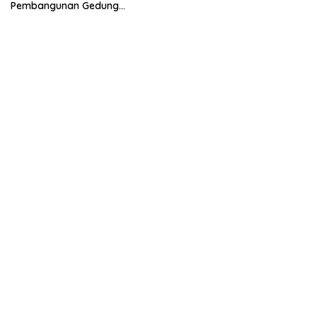
Kamtibmas
Pembangunan Gedung
Kantor DPD RI di Ibu Kota
Provinsi Banten