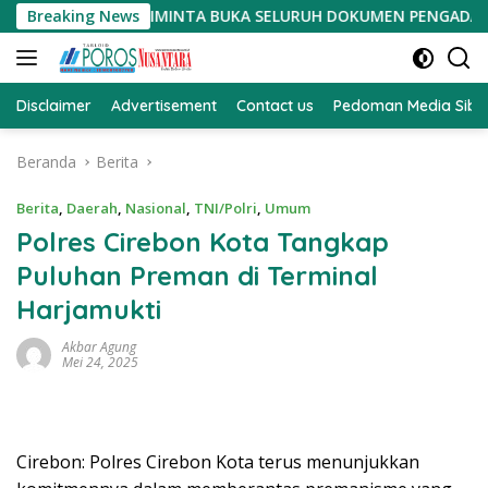
Langsung
HARITA DIMINTA BUKA SELURUH DOKUMEN PENGADAAN TANAH PS
Breaking News
ke
konten
Disclaimer
Advertisement
Contact us
Pedoman Media Sibe
Beranda
Berita
Berita
,
Daerah
,
Nasional
,
TNI/Polri
,
Umum
Polres Cirebon Kota Tangkap
Puluhan Preman di Terminal
Harjamukti
Akbar Agung
Mei 24, 2025
Cirebon: Polres Cirebon Kota terus menunjukkan