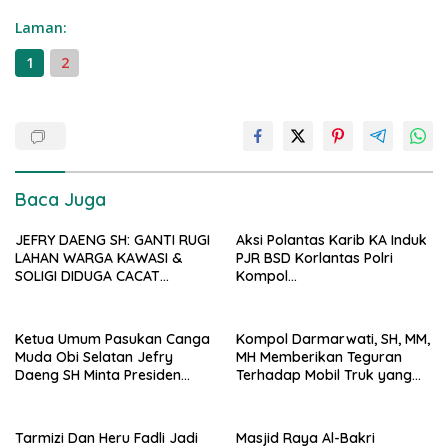
Laman:
1
2
Baca Juga
JEFRY DAENG SH: GANTI RUGI
Aksi Polantas Karib KA Induk
LAHAN WARGA KAWASI &
PJR BSD Korlantas Polri
SOLIGI DIDUGA CACAT
Kompol
PROSEDUR, HARITA DIMINTA
Darmawati.SE.MM.MH
BUKA SELURUH DOKUMEN
bersama Personilnya
PENGADAAN TANAH PSN
Membagikan Bendera Merah
Ketua Umum Pasukan Canga
Kompol Darmarwati, SH, MM,
Putih Berserta Tiangnya
Muda Obi Selatan Jefry
MH Memberikan Teguran
Daeng SH Minta Presiden
Terhadap Mobil Truk yang
Prabowo Kaji Ulang PSN di
Parkir Dibahu Jalan di Tol CSI
Pulau Obi: “Kalau Tak
Tanggerang Kota
Berdampak, Cabut Saja”
Tarmizi Dan Heru Fadli Jadi
Masjid Raya Al-Bakri