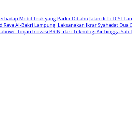
adap Mobil Truk yang Parkir Dibahu Jalan di Tol CSI Ta
d Raya Al-Bakri Lampung, Laksanakan Ikrar Syahadat Dua 
abowo Tinjau Inovasi BRIN, dari Teknologi Air hingga Satel