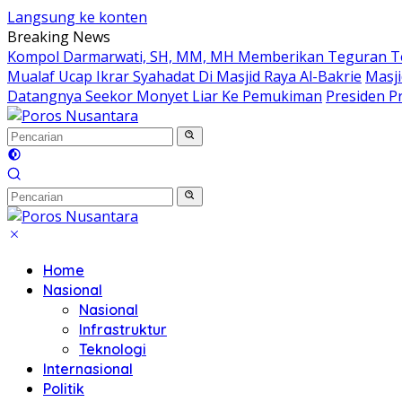
Langsung ke konten
Breaking News
Kompol Darmarwati, SH, MM, MH Memberikan Teguran Terh
Mualaf Ucap Ikrar Syahadat Di Masjid Raya Al-Bakrie
Masji
Datangnya Seekor Monyet Liar Ke Pemukiman
Presiden Pr
Home
Nasional
Nasional
Infrastruktur
Teknologi
Internasional
Politik