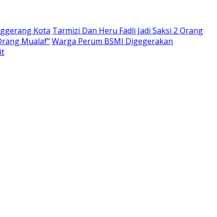
nggerang Kota
Tarmizi Dan Heru Fadli Jadi Saksi 2 Orang
Orang Mualaf”
Warga Perum BSMI Digegerakan
it