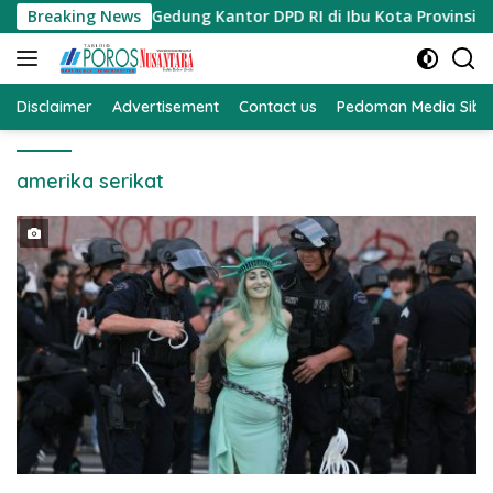
Langsung
 Pembangunan Gedung Kantor DPD RI di Ibu Kota Provinsi Bant
Breaking News
ke
konten
Disclaimer
Advertisement
Contact us
Pedoman Media Sibe
amerika serikat