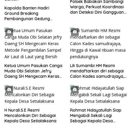
Polsek Babakan Sambangi
Warga, Perkuat Koordinasi
Kapolda Banten Hadiri
dan Deteksi Dini Gangguan
Ground Breaking
Kamtibmas
Pembangunan Gedung
Kantor DPD RI di Ibu Kota
Provinsi Banten
Ketua Umum Pasukan Canga
Lili Sumambi HM Resmi
Muda Obi Selatan Jefry
mendaftarkan diri sebagai
Daeng SH Mengecam Keras
Calon Kades samudrajaya,
Metode Pengambilan Sampel
Hingga di Kawal ribuan masa
Air Laut di Laut yang Bersih
pendukungnya
H Nurali.S.E Resmi
Rohmat Hidayatullah Siap
Mencalonkan Diri Sebagai
Mengabdi Sekali Lagi
Kepala Desa Setialaksana
Sebagai Kepala Desa
Setialaksana