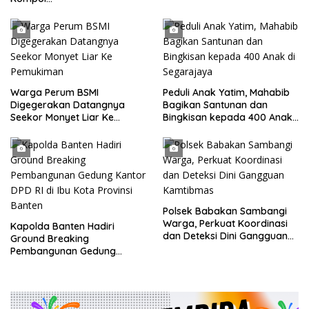
Darmawati.SE.MM.MH
bersama Personilnya
Membagikan Bendera Merah
Putih Berserta Tiangnya
Warga Perum BSMI
Peduli Anak Yatim, Mahabib
Digegerakan Datangnya
Bagikan Santunan dan
Seekor Monyet Liar Ke
Bingkisan kepada 400 Anak
Pemukiman
di Segarajaya
Polsek Babakan Sambangi
Warga, Perkuat Koordinasi
Kapolda Banten Hadiri
dan Deteksi Dini Gangguan
Ground Breaking
Kamtibmas
Pembangunan Gedung
Kantor DPD RI di Ibu Kota
Provinsi Banten