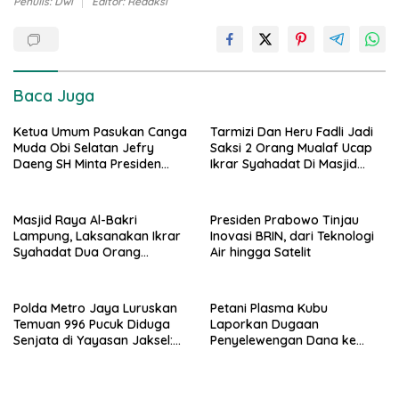
Penulis: Dwi
Editor: Redaksi
Baca Juga
Ketua Umum Pasukan Canga
Tarmizi Dan Heru Fadli Jadi
Muda Obi Selatan Jefry
Saksi 2 Orang Mualaf Ucap
Daeng SH Minta Presiden
Ikrar Syahadat Di Masjid
Prabowo Kaji Ulang PSN di
Raya Al-Bakrie
Pulau Obi: “Kalau Tak
Berdampak, Cabut Saja”
Masjid Raya Al-Bakri
Presiden Prabowo Tinjau
Lampung, Laksanakan Ikrar
Inovasi BRIN, dari Teknologi
Syahadat Dua Orang
Air hingga Satelit
Mualaf”
Polda Metro Jaya Luruskan
Petani Plasma Kubu
Temuan 996 Pucuk Diduga
Laporkan Dugaan
Senjata di Yayasan Jaksel:
Penyelewengan Dana ke
995 Senapan Angin, 1 Senjata
Ditreskrimsus Polda Riau
Api