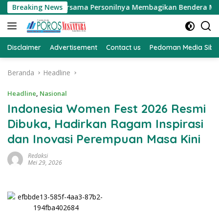
Langsung
.MH bersama Personilnya Membagikan Bendera Merah Putih Bers
Breaking News
ke
konten
Disclaimer
Advertisement
Contact us
Pedoman Media Sibe
Beranda
Headline
Headline
,
Nasional
Indonesia Women Fest 2026 Resmi
Dibuka, Hadirkan Ragam Inspirasi
dan Inovasi Perempuan Masa Kini
Redaksi
Mei 29, 2026