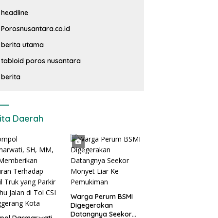
headline
 pelaksanan penyaluran BLT – DD kemiskinan ( Ekstrim ) taha
Porosnusantara.co.id
berita utama
tabloid poros nusantara
berita
ita Daerah
Warga Perum BSMI
Digegerakan
Datangnya Seekor