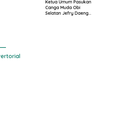
Ketua Umum Pasukan
gguan Kamtibmas
Canga Muda Obi
Selatan Jefry Daeng
SH Mengecam Keras
Metode Pengambilan
Sampel Air Laut di
Laut yang Bersih
ertorial