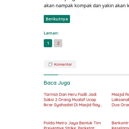
akan nampak kompak dan yakin akan leb
Berikutnya
Laman:
1
2
Komentar
Baca Juga
Tarmizi Dan Heru Fadli Jadi
Masjid R
Saksi 2 Orang Mualaf Ucap
Laksanak
Ikrar Syahadat Di Masjid Raya
Dua Ora
Al-Bakrie
Polda Metro Jaya Bentuk Tim
Berkontr
Preventive Strike, Perketat
Keselama