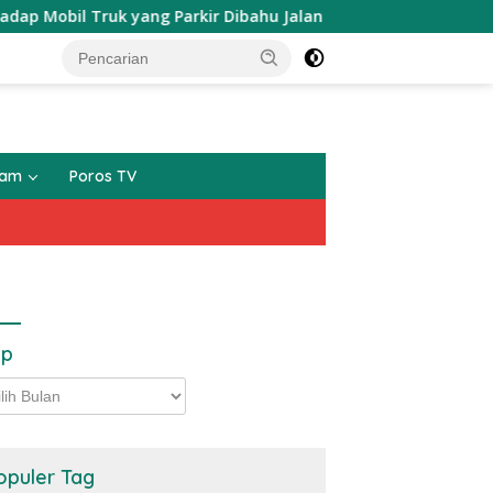
ruk yang Parkir Dibahu Jalan di Tol CSI Tanggerang Kota
gam
Poros TV
ip
p
opuler Tag