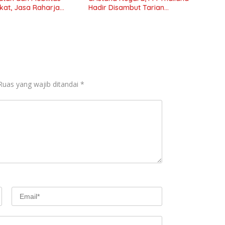
at, Jasa Raharja
Hadir Disambut Tarian
ghargaan di Ajang
Tradisional
tasi Indonesia Awards
Ruas yang wajib ditandai
*