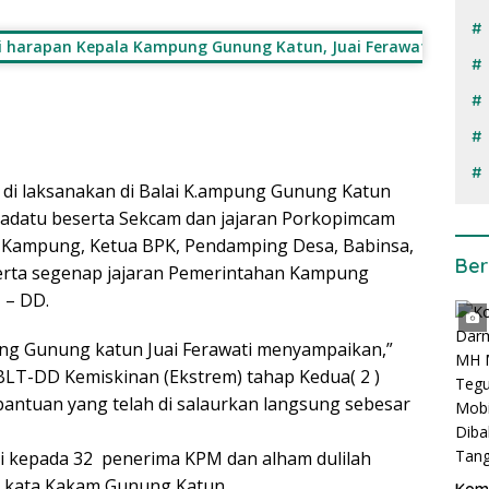
ni harapan Kepala Kampung Gunung Katun, Juai Ferawati dalam
 di laksanakan di Balai K.ampung Gunung Katun
aradatu beserta Sekcam dan jajaran Porkopimcam
s Kampung, Ketua BPK, Pendamping Desa, Babinsa,
Ber
rta segenap jajaran Pemerintahan Kampung
 – DD.
g Gunung katun Juai Ferawati menyampaikan,”
BLT-DD Kemiskinan (Ekstrem) tahap Kedua( 2 )
antuan yang telah di salaurkan langsung sebesar
nai kepada 32 penerima KPM dan alham dulilah
” kata Kakam Gunung Katun.