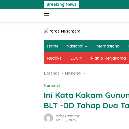
Langsung
Breaking News
Kompol
ke
konten
Home
Nasional
Internasional
Redaksi
LOGIN
Iklan & Kerjasama
Beranda
Nasional
Nasional
Ini Kata Kakam Gunu
BLT -DD Tahap Dua T
Indra Lampung
Mei 22, 2025