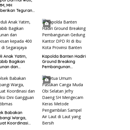
pol Darmarwati,
Monyet Liar Ke
MM, MH
Pemukiman
berikan Teguran
adap Mobil Truk
 Parkir Dibahu
n di Tol CSI
ggerang Kota
li Anak Yatim,
Kapolda Banten Hadiri
abib Bagikan
Ground Breaking
tunan dan
Pembangunan
kisan kepada 400
Gedung Kantor DPD RI
 di Segarajaya
di Ibu Kota Provinsi
Banten
sek Babakan
bangi Warga,
uat Koordinasi
Deteksi Dini