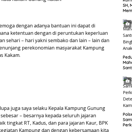
Kom
SH, 
Mem
Terh
yang
Semoga dengan adanya bantuan ini dapat di
Jala
Tan
ana ketentuan dengan di peruntukan keperluan
n sehari – hari yakni sembako dan lain – lain dan
 menunjang perekonomian masyarakat Kampung
as Kakam.
Pedu
Mah
San
Bing
Anak
 lupa juga saya selaku Kepala Kampung Gunung
Pol
sebesar – besarnya kepada seluruh jajaran
Sam
 tingkat RT, Kadus, dan para jajaran Kaur, BPK
Perk
 kegiatan Kampung dan dengan kebersamaan kita
dan 