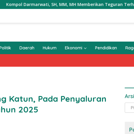
 Darmarwati, SH, MM, MH Memberikan Teguran Terhadap Mobil T
Politik
Daerah
Hukum
Ekonomi
Pendidikan
Ra
Ars
ng Katun, Pada Penyaluran
Arsi
ahun 2025
P