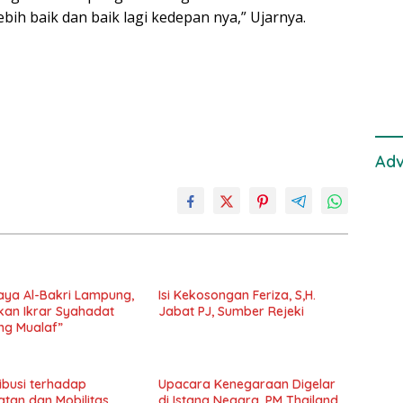
Gan
ih baik dan baik lagi kedepan nya,” Ujarnya.
Adv
aya Al-Bakri Lampung,
Isi Kekosongan Feriza, S,H.
an Ikrar Syahadat
Jabat PJ, Sumber Rejeki
ng Mualaf”
ibusi terhadap
Upacara Kenegaraan Digelar
tan dan Mobilitas
di Istana Negara, PM Thailand