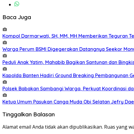
Baca Juga
Kompol Darmarwati, SH, MM, MH Memberikan Teguran Terh
Warga Perum BSMI Digegerakan Datangnya Seekor Mony
Peduli Anak Yatim, Mahabib Bagikan Santunan dan Bingk
Kapolda Banten Hadiri Ground Breaking Pembangunan Ged
Polsek Babakan Sambangi Warga, Perkuat Koordinasi da
Ketua Umum Pasukan Canga Muda Obi Selatan Jefry Daen
Tinggalkan Balasan
Alamat email Anda tidak akan dipublikasikan.
Ruas yang wa