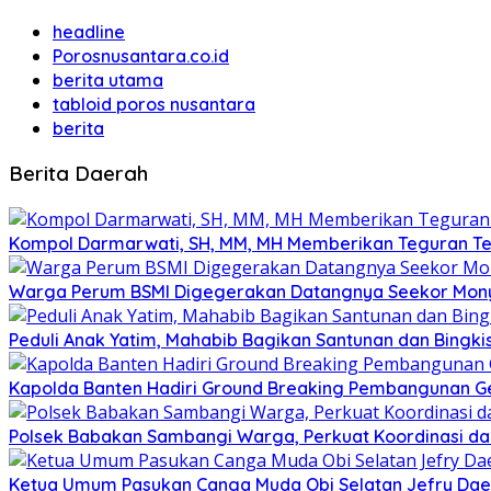
headline
Porosnusantara.co.id
berita utama
tabloid poros nusantara
berita
Berita Daerah
Kompol Darmarwati, SH, MM, MH Memberikan Teguran Terh
Warga Perum BSMI Digegerakan Datangnya Seekor Mony
Peduli Anak Yatim, Mahabib Bagikan Santunan dan Bingk
Kapolda Banten Hadiri Ground Breaking Pembangunan Ged
Polsek Babakan Sambangi Warga, Perkuat Koordinasi da
Ketua Umum Pasukan Canga Muda Obi Selatan Jefry Daen