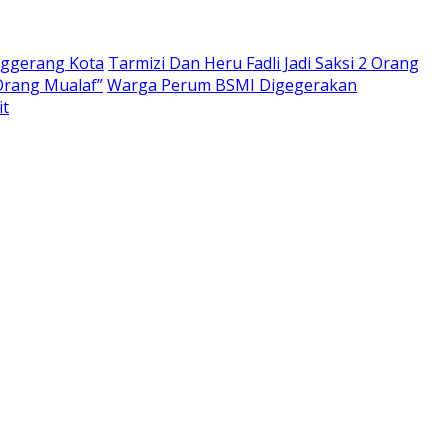
nggerang Kota
Tarmizi Dan Heru Fadli Jadi Saksi 2 Orang
Orang Mualaf”
Warga Perum BSMI Digegerakan
it