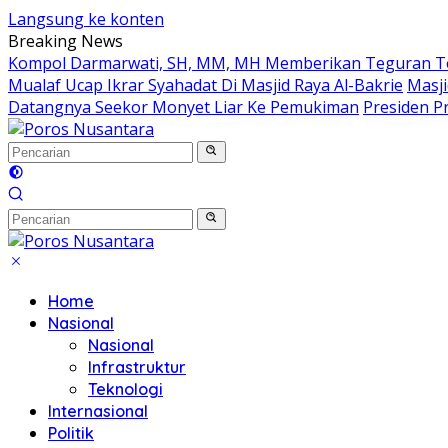
Langsung ke konten
Breaking News
Kompol Darmarwati, SH, MM, MH Memberikan Teguran Terh
Mualaf Ucap Ikrar Syahadat Di Masjid Raya Al-Bakrie
Masji
Datangnya Seekor Monyet Liar Ke Pemukiman
Presiden Pr
Home
Nasional
Nasional
Infrastruktur
Teknologi
Internasional
Politik