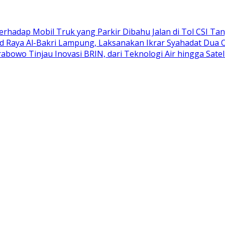
adap Mobil Truk yang Parkir Dibahu Jalan di Tol CSI Ta
d Raya Al-Bakri Lampung, Laksanakan Ikrar Syahadat Dua 
abowo Tinjau Inovasi BRIN, dari Teknologi Air hingga Satel