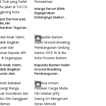
Warga Perum BSMI
Digegerakan
Datangnya Seekor
pol Darmarwati,
Monyet Liar Ke
MM, MH
Pemukiman
berikan Teguran
adap Mobil Truk
 Parkir Dibahu
n di Tol CSI
ggerang Kota
li Anak Yatim,
Kapolda Banten Hadiri
abib Bagikan
Ground Breaking
tunan dan
Pembangunan
kisan kepada 400
Gedung Kantor DPD RI
 di Segarajaya
di Ibu Kota Provinsi
Banten