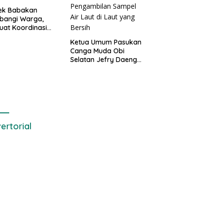
sek Babakan
bangi Warga,
uat Koordinasi
Deteksi Dini
Ketua Umum Pasukan
gguan Kamtibmas
Canga Muda Obi
Selatan Jefry Daeng
SH Mengecam Keras
Metode Pengambilan
Sampel Air Laut di
Laut yang Bersih
ertorial