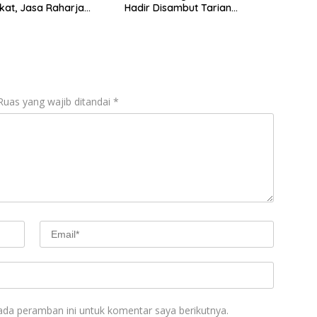
at, Jasa Raharja
Hadir Disambut Tarian
ghargaan di Ajang
Tradisional
tasi Indonesia Awards
Ruas yang wajib ditandai
*
ada peramban ini untuk komentar saya berikutnya.