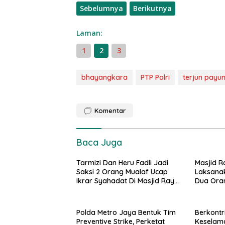
Sebelumnya
Berikutnya
Laman:
1
2
3
bhayangkara
PTP Polri
terjun payu
Komentar
Baca Juga
Tarmizi Dan Heru Fadli Jadi
Masjid R
Saksi 2 Orang Mualaf Ucap
Laksanak
Ikrar Syahadat Di Masjid Raya
Dua Ora
Al-Bakrie
Polda Metro Jaya Bentuk Tim
Berkontr
Preventive Strike, Perketat
Keselama