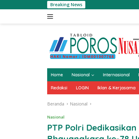
Langsung
Breaking News
Kompol 
ke
konten
Home
Nasional
Internasional
Redaksi
LOGIN
Iklan & Kerjasama
Beranda
Nasional
Nasional
PTP Polri Dedikasika
Bhayangkara ke-78 U