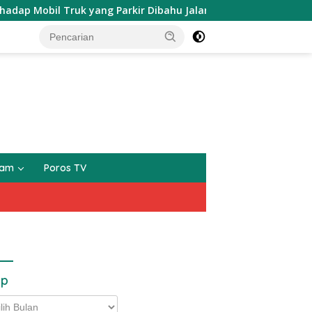
ruk yang Parkir Dibahu Jalan di Tol CSI Tanggerang Kota
gam
Poros TV
ip
p