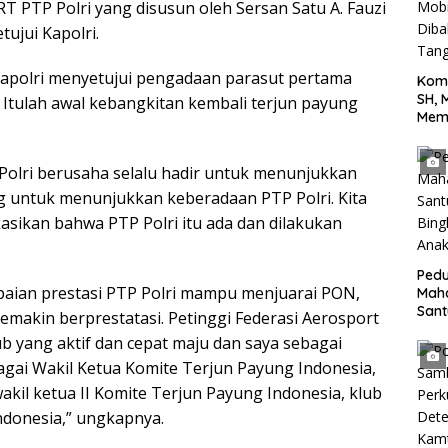
 PTP Polri yang disusun oleh Sersan Satu A. Fauzi
tujui Kapolri.
Kapolri menyetujui pengadaan parasut pertama
Kom
SH, 
 Itulah awal kebangkitan kembali terjun payung
Mem
Terh
yang
Polri berusaha selalu hadir untuk menunjukkan
Jala
Tan
ing untuk menunjukkan keberadaan PTP Polri. Kita
asikan bahwa PTP Polri itu ada dan dilakukan
Pedu
aian prestasi PTP Polri mampu menjuarai PON,
Mah
San
semakin berprestatasi. Petinggi Federasi Aerosport
Bing
ub yang aktif dan cepat maju dan saya sebagai
Anak
bagai Wakil Ketua Komite Terjun Payung Indonesia,
akil ketua II Komite Terjun Payung Indonesia, klub
 Indonesia,” ungkapnya.