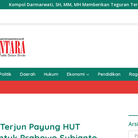
Darmarwati, SH, MM, MH Memberikan Teguran Terhadap Mobil T
Politik
Daerah
Hukum
Ekonomi
Pendidikan
Ra
Ars
n Terjun Payung HUT
Arsi
ntuk Prabowo Subianto