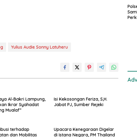
Pol
Sam
Perk
dan 
Gan
ng
Yulius Audie Sonny Latuheru
Adv
aya Al-Bakri Lampung,
Isi Kekosongan Feriza, S,H.
an Ikrar Syahadat
Jabat PJ, Sumber Rejeki
ng Mualaf”
ibusi terhadap
Upacara Kenegaraan Digelar
tan dan Mobilitas
di Istana Negara, PM Thailand