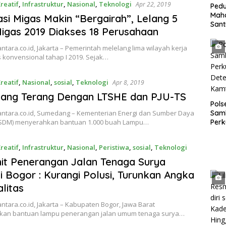
reatif
,
Infrastruktur
,
Nasional
,
Teknologi
Apr 22, 2019
Pedu
Mah
asi Migas Makin “Bergairah”, Lelang 5
San
igas 2019 Diakses 18 Perusahaan
Bing
Anak
tara.co.id, Jakarta – Pemerintah melelang lima wilayah kerja
 konvensional tahap I 2019. Sejak…
reatif
,
Nasional
,
sosial
,
Teknologi
Apr 8, 2019
ang Terang Dengan LTSHE dan PJU-TS
Pol
Sam
ntara.co.id, Sumedang – Kementerian Energi dan Sumber Daya
Perk
ESDM) menyerahkan bantuan 1.000 buah Lampu…
dan 
Gan
reatif
,
Infrastruktur
,
Nasional
,
Peristiwa
,
sosial
,
Teknologi
019
it Penerangan Jalan Tenaga Surya
i Bogor : Kurangi Polusi, Turunkan Angka
alitas
tara.co.id, Jakarta – Kabupaten Bogor, Jawa Barat
an bantuan lampu penerangan jalan umum tenaga surya…