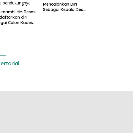
Mencalonkan Diri
Sebagai Kepala Desa
 Sumambi HM Resmi
Setialaksana
aftarkan diri
gai Calon Kades
drajaya, Hingga
awal ribuan masa
dukungnya
ertorial