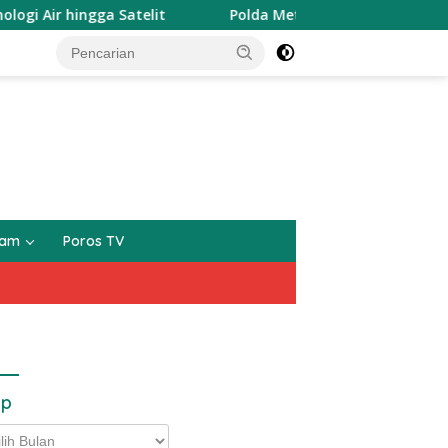
ir hingga Satelit
Polda Metro Jaya Luruskan Temuan 996
gam
Poros TV
ip
p