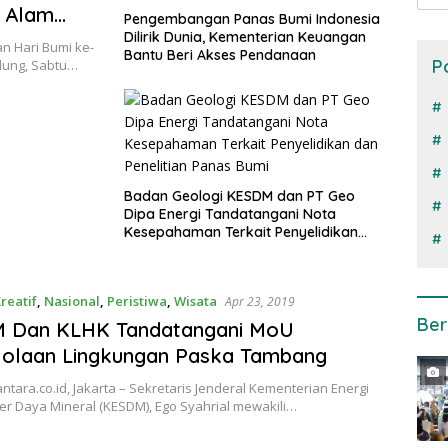
n Alam
Pengembangan Panas Bumi Indonesia
Dilirik Dunia, Kementerian Keuangan
n Hari Bumi ke-
Bantu Beri Akses Pendanaan
P
dung, Sabtu…
Badan Geologi KESDM dan PT Geo
Dipa Energi Tandatangani Nota
Kesepahaman Terkait Penyelidikan
dan Penelitian Panas Bumi
reatif
,
Nasional
,
Peristiwa
,
Wisata
Apr 23, 2019
Ber
 Dan KLHK Tandatangani MoU
lolaan Lingkungan Paska Tambang
tara.co.id, Jakarta – Sekretaris Jenderal Kementerian Energi
r Daya Mineral (KESDM), Ego Syahrial mewakili…