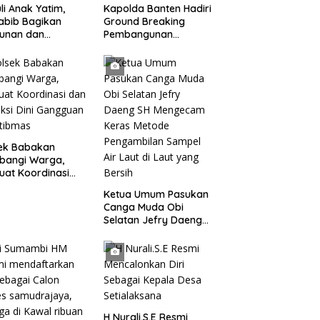
li Anak Yatim,
Kapolda Banten Hadiri
abib Bagikan
Ground Breaking
tunan dan
Pembangunan
kisan kepada 400
Gedung Kantor DPD RI
 di Segarajaya
di Ibu Kota Provinsi
Banten
sek Babakan
bangi Warga,
uat Koordinasi
Deteksi Dini
Ketua Umum Pasukan
gguan Kamtibmas
Canga Muda Obi
Selatan Jefry Daeng
SH Mengecam Keras
Metode Pengambilan
Sampel Air Laut di
Laut yang Bersih
H Nurali.S.E Resmi