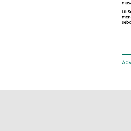
Lili
mend
seba
samu
di K
pen
Adv