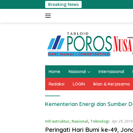
Langsung
Breaking News
ke
konten
Home
Nasional
Internasional
Redaksi
LOGIN
Iklan & Kerjasama
Kementerian Energi dan Sumber D
Infrastruktur
,
Nasional
,
Teknologi
Apr 29, 2019
Peringati Hari Bumi ke-49, Jon