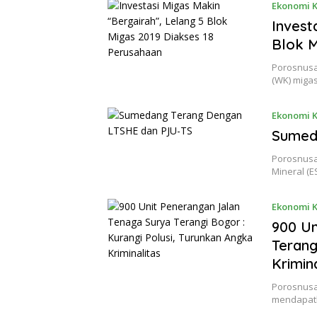
Ekonomi K
Invest
Blok M
Porosnusan
(WK) migas
Ekonomi K
Sumed
Porosnusa
Mineral (
Ekonomi K
Mar 20, 2
900 Un
Terang
Krimin
Porosnusan
mendapatk