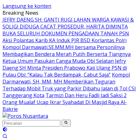
Langsung ke konten
Breaking News
JEFRY DAENG SH: GANTI RUGI LAHAN WARGA KAWASI &
SOLIGI DIDUGA CACAT PROSEDUR, HARITA DIMINTA
BUKA SELURUH DOKUMEN PENGADAAN TANAH PSN
Aksi Polantas Karib KA Induk PJR BSD Korlantas Polri
Kompol Darmawati.SE.MM.MH bersama Personilnya
Membagikan Bendera Merah Putih Berserta Tiangnya
Ketua Umum Pasukan Canga Muda Obi Selatan Jefry
Daeng SH Minta Presiden Prabowo Kaji Ulang PSN di
Pulau Obi: “Kalau Tak Berdampak, Cabut Saja”
Kompol
Darmarwati, SH, MM, MH Memberikan Teguran
Terhadap Mobil Truk yang Parkir Dibahu Jalan di Tol CSI
Tanggerang Kota
Tarmizi Dan Heru Fadli Jadi Saksi 2
Orang Mualaf Ucap Ikrar Syahadat Di Masjid Raya Al-
Bakrie