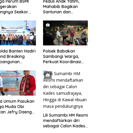
ga Perum BSMI
Peduli Anak Yatim,
egerakan
Mahabib Bagikan
angnya Seekor
Santunan dan
et Liar Ke
Bingkisan kepada 400
ukiman
Anak di Segarajaya
lda Banten Hadiri
Polsek Babakan
nd Breaking
Sambangi Warga,
bangunan
Perkuat Koordinasi
ng Kantor DPD RI
dan Deteksi Dini
bu Kota Provinsi
Gangguan Kamtibmas
ten
ua Umum Pasukan
ga Muda Obi
tan Jefry Daeng
Lili Sumambi HM Resmi
Mengecam Keras
mendaftarkan diri
ode Pengambilan
sebagai Calon Kades
el Air Laut di
samudrajaya, Hingga