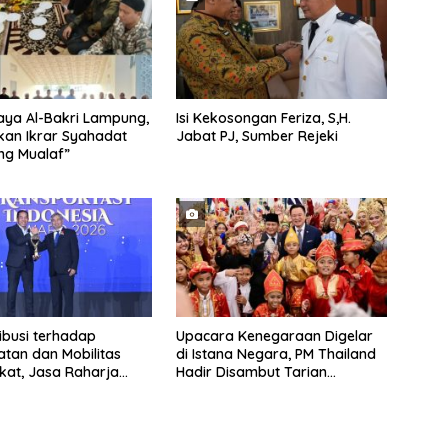
aya Al-Bakri Lampung,
Isi Kekosongan Feriza, S,H.
an Ikrar Syahadat
Jabat PJ, Sumber Rejeki
ng Mualaf”
ibusi terhadap
Upacara Kenegaraan Digelar
tan dan Mobilitas
di Istana Negara, PM Thailand
at, Jasa Raharja
Hadir Disambut Tarian
ghargaan di Ajang
Tradisional
tasi Indonesia Awards