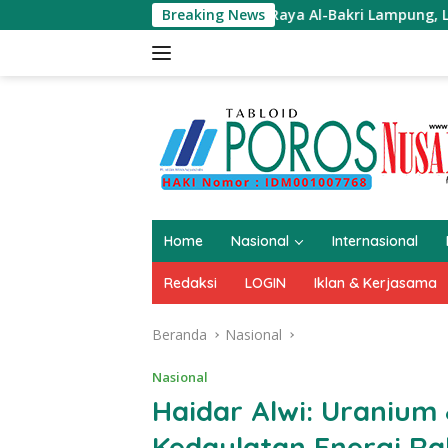
Langsung
e
Masjid Raya Al-Bakri Lampung, Laksanakan Ikrar Sya
Breaking News
ke
konten
Home
Nasional
Internasional
Redaksi
LOGIN
Iklan & Kerjasama
Beranda
Nasional
Nasional
Haidar Alwi: Uranium
Kedaulatan Energi Rak