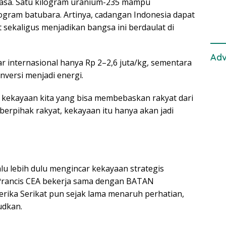
Laut
iasa. Satu kilogram uranium-235 mampu
logram batubara. Artinya, cadangan Indonesia dapat
 sekaligus menjadikan bangsa ini berdaulat di
Adv
r internasional hanya Rp 2–2,6 juta/kg, sementara
onversi menjadi energi.
ah kekayaan kita yang bisa membebaskan rakyat dari
berpihak rakyat, kekayaan itu hanya akan jadi
u lebih dulu mengincar kekayaan strategis
Prancis CEA bekerja sama dengan BATAN
rika Serikat pun sejak lama menaruh perhatian,
udkan.