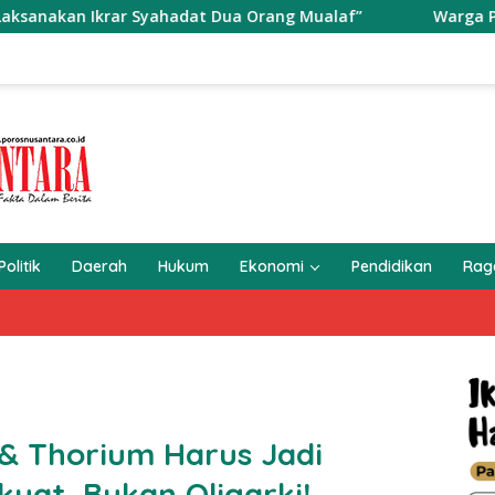
hadat Dua Orang Mualaf”
Warga Perum BSMI Digegerak
Politik
Daerah
Hukum
Ekonomi
Pendidikan
Ra
 & Thorium Harus Jadi
yat, Bukan Oligarki!