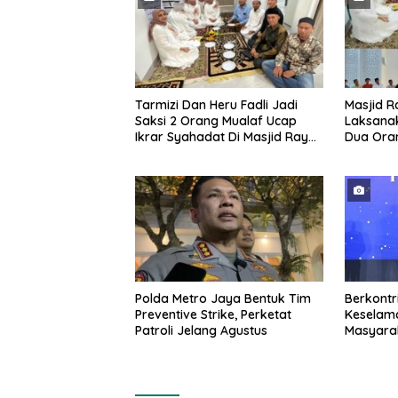
Tarmizi Dan Heru Fadli Jadi
Masjid R
Saksi 2 Orang Mualaf Ucap
Laksanak
Ikrar Syahadat Di Masjid Raya
Dua Ora
Al-Bakrie
Polda Metro Jaya Bentuk Tim
Berkontr
Preventive Strike, Perketat
Keselama
Patroli Jelang Agustus
Masyarak
Raih Pen
Transpor
2026