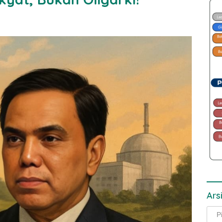
Ars
Arsi