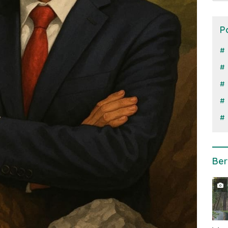
P
Ber