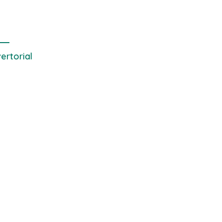
 yang Bersih
di Kawal ribuan masa
pendukungnya
ertorial