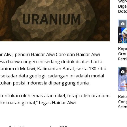
War
Dig
Dat
Mony
Pem
Kapo
r Alwi, pendiri Haidar Alwi Care dan Haidar Alwi
Grou
Pem
sia bahwa negeri ini sedang duduk di atas harta
Gedu
uranium di Melawi, Kalimantan Barat, serta 130 ribu
di I
Ban
 sekadar data geologi, cadangan ini adalah modal
tukan posisi Indonesia di panggung dunia.
tentukan oleh emas atau nikel, tetapi oleh uranium
Ket
Can
ekuatan global,” tegas Haidar Alwi.
Sela
SH 
Met
Samp