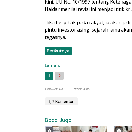
Kini, UU No. 10/1997 tentang Ketenagan
Haidar menilai revisi ini menjadi titik kru
“Jika berpihak pada rakyat, ia akan ja
pintu investor asing, sejarah lama aka
tegasnya.
Berikutnya
Laman:
1
2
Penulis: AXS
Editor: AXS
Komentar
Baca Juga