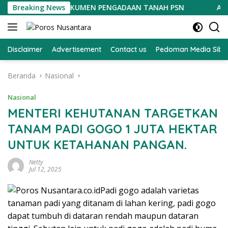
Langsung
SELURUH DOKUMEN PENGADAAN TANAH PSN
Breaking News
Aksi Polantas
ke
konten
Disclaimer
Advertisement
Contact us
Pedoman Media Sibe
Beranda
Nasional
Nasional
MENTERI KEHUTANAN TARGETKAN
TANAM PADI GOGO 1 JUTA HEKTAR
UNTUK KETAHANAN PANGAN.
Netty
Jul 12, 2025