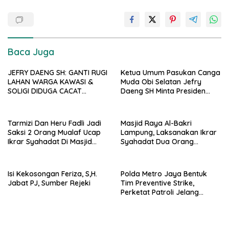
Baca Juga
JEFRY DAENG SH: GANTI RUGI
Ketua Umum Pasukan Canga
LAHAN WARGA KAWASI &
Muda Obi Selatan Jefry
SOLIGI DIDUGA CACAT
Daeng SH Minta Presiden
PROSEDUR, HARITA DIMINTA
Prabowo Kaji Ulang PSN di
BUKA SELURUH DOKUMEN
Pulau Obi: “Kalau Tak
PENGADAAN TANAH PSN
Berdampak, Cabut Saja”
Tarmizi Dan Heru Fadli Jadi
Masjid Raya Al-Bakri
Saksi 2 Orang Mualaf Ucap
Lampung, Laksanakan Ikrar
Ikrar Syahadat Di Masjid
Syahadat Dua Orang
Raya Al-Bakrie
Mualaf”
Isi Kekosongan Feriza, S,H.
Polda Metro Jaya Bentuk
Jabat PJ, Sumber Rejeki
Tim Preventive Strike,
Perketat Patroli Jelang
Agustus