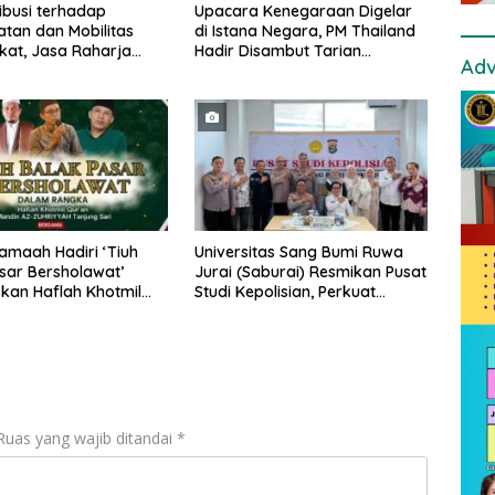
ibusi terhadap
Upacara Kenegaraan Digelar
tan dan Mobilitas
di Istana Negara, PM Thailand
at, Jasa Raharja
Hadir Disambut Tarian
Adv
ghargaan di Ajang
Tradisional
tasi Indonesia Awards
amaah Hadiri ‘Tiuh
Universitas Sang Bumi Ruwa
sar Bersholawat’
Jurai (Saburai) Resmikan Pusat
an Haflah Khotmil
Studi Kepolisian, Perkuat
adin Az Zuhriyah
Sinergi Akademik Dengan
Polda Lampung
Ruas yang wajib ditandai
*