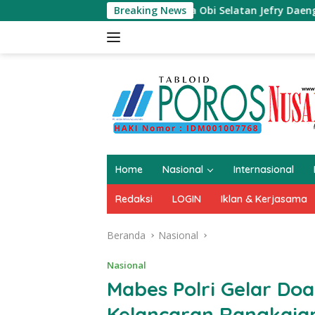
Langsung
ukan Canga Muda Obi Selatan Jefry Daeng SH Mengecam Keras
Breaking News
ke
konten
Home
Nasional
Internasional
Redaksi
LOGIN
Iklan & Kerjasama
Beranda
Nasional
Nasional
Mabes Polri Gelar Do
Kelancaran Rangkaian