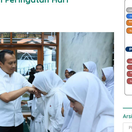
Ars
Arsi