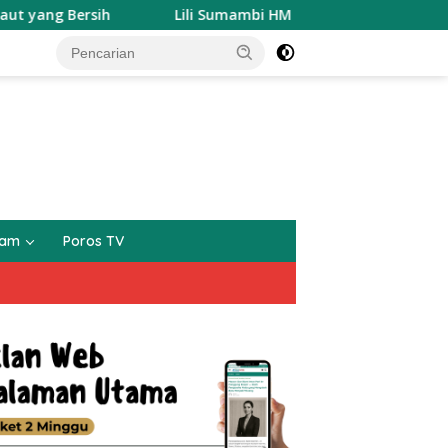
Lili Sumambi HM Resmi mendaftarkan diri sebagai Calon
gam
Poros TV