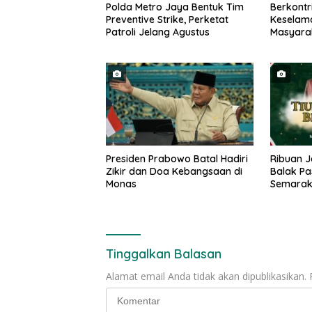
Polda Metro Jaya Bentuk Tim
Berkontr
Preventive Strike, Perketat
Keselama
Patroli Jelang Agustus
Masyarak
Raih Pen
Transpor
2026
Presiden Prabowo Batal Hadiri
Ribuan J
Zikir dan Doa Kebangsaan di
Balak Pa
Monas
Semarakk
Qur’an M
Tinggalkan Balasan
Alamat email Anda tidak akan dipublikasikan.