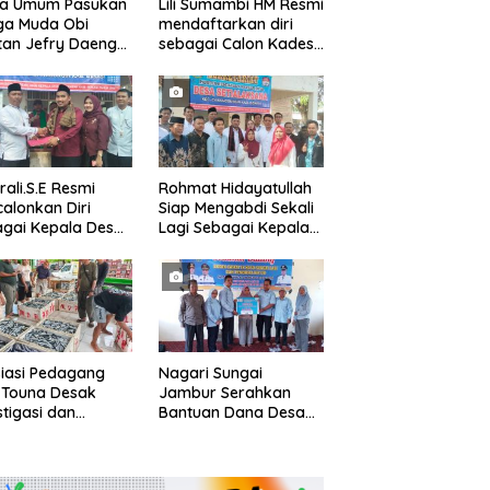
ua Umum Pasukan
Lili Sumambi HM Resmi
ga Muda Obi
mendaftarkan diri
tan Jefry Daeng
sebagai Calon Kades
Mengecam Keras
samudrajaya, Hingga
ode Pengambilan
di Kawal ribuan masa
el Air Laut di
pendukungnya
 yang Bersih
rali.S.E Resmi
Rohmat Hidayatullah
alonkan Diri
Siap Mengabdi Sekali
gai Kepala Desa
Lagi Sebagai Kepala
alaksana
Desa Setialaksana
iasi Pedagang
Nagari Sungai
 Touna Desak
Jambur Serahkan
stigasi dan
Bantuan Dana Desa
uasi Pengelolaan
Triwulan I/II/III