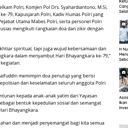
Ket
Can
elkam Polri, Komjen Pol Drs. Syahardiantono, M.Si,
Sela
ke-79, Kapusjarah Polri, Kadiv Humas Polri yang
SH 
Pejabat Utama Mabes Polri, serta personel Polri
Met
Samp
tusias mengikuti rangkaian doa dan zikir dengan
Laut
ikhtiar spiritual, tapi juga wujud kebersamaan dan
H Nu
Menc
ngkara dalam menyambut Hari Bhayangkara ke-79,”
Seba
 kegiatan.
Seti
Syaifuddin memimpin doa penutup yang berisi
epolisian dan keselamatan seluruh anggota Polri.
ntunan kepada anak-anak yatim dari Yayasan
Asos
sebagai bentuk kepedulian sosial dan semangat
Ikan
Inve
ari Bhayangkara.
Eval
TPI
ahan dan menjadi penyemangat bagi kita semua