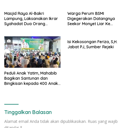
Parkir Dibahu Jalan di Tol CSI
Raya Al-Bakrie
Tanggerang Kota
Masjid Raya Al-Bakri
Warga Perum BSMI
Lampung, Laksanakan Ikrar
Digegerakan Datangnya
Syahadat Dua Orang
Seekor Monyet Liar Ke
Mualaf”
Pemukiman
Isi Kekosongan Feriza, S,H.
Jabat PJ, Sumber Rejeki
Peduli Anak Yatim, Mahabib
Bagikan Santunan dan
Bingkisan kepada 400 Anak
di Segarajaya
Tinggalkan Balasan
Alamat email Anda tidak akan dipublikasikan.
Ruas yang wajib
ditandai
*