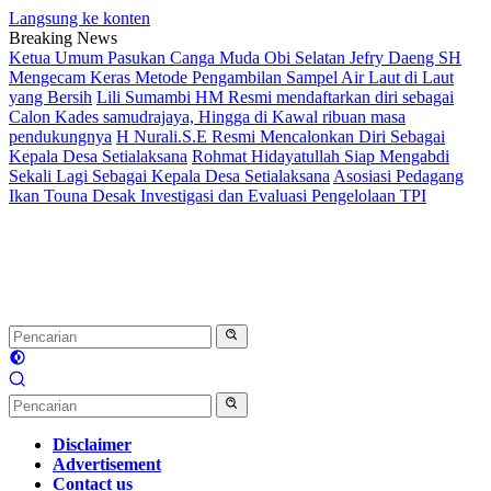
Langsung ke konten
Breaking News
Ketua Umum Pasukan Canga Muda Obi Selatan Jefry
Daeng SH Mengecam Keras Metode Pengambilan
Sampel Air Laut di Laut yang Bersih
Lili Sumambi HM
Resmi mendaftarkan diri sebagai Calon Kades
samudrajaya, Hingga di Kawal ribuan masa
pendukungnya
H Nurali.S.E Resmi Mencalonkan Diri
Sebagai Kepala Desa Setialaksana
Rohmat Hidayatullah
Siap Mengabdi Sekali Lagi Sebagai Kepala Desa
Setialaksana
Asosiasi Pedagang Ikan Touna Desak
Investigasi dan Evaluasi Pengelolaan TPI