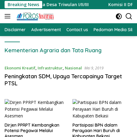
Langsung
 Bantuan Dana Desa Triwulan I/II/III
Breaking News
Komisi II DPR Jad
ke
konten
Disclaimer
Advertisement
Contact us
Pedoman Media Sibe
Kementerian Agraria dan Tata Ruang
Ekonomi Kreatif
,
Infrastruktur
,
Nasional
Mei 9, 2019
Peningkatan SDM, Upaya Tercapainya Target
PTSL
Dirjen PPRPT Kembangkan
Partisipasi BPN dalam
Potensi Pegawai Melalui
Perayaan Hari Buruh di
Asesmen
Kabupaten Bekasi