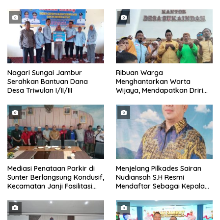
Nagari Sungai Jambur
Ribuan Warga
Serahkan Bantuan Dana
Menghantarkan Warta
Desa Triwulan I/II/III
Wijaya, Mendapatkan Driri
Sebagai Kepala Desa
Periode
Mediasi Penataan Parkir di
Menjelang Pilkades Sairan
Sunter Berlangsung Kondusif,
Nudiansah S.H Resmi
Kecamatan Janji Fasilitasi
Mendaftar Sebagai Kepala
Kajian Ulang
Desa Periode 2026/