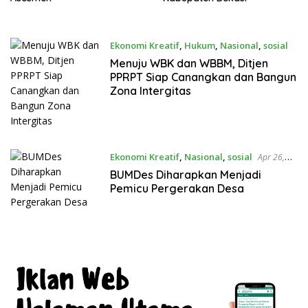
Ekonomi Kreatif
,
Hukum
,
Nasional
,
sosial
Mei 2, 2019
Menuju WBK dan WBBM, Ditjen
PPRPT Siap Canangkan dan Bangun
Zona Intergitas
Ekonomi Kreatif
,
Nasional
,
sosial
Apr 26,
2019
BUMDes Diharapkan Menjadi
Pemicu Pergerakan Desa