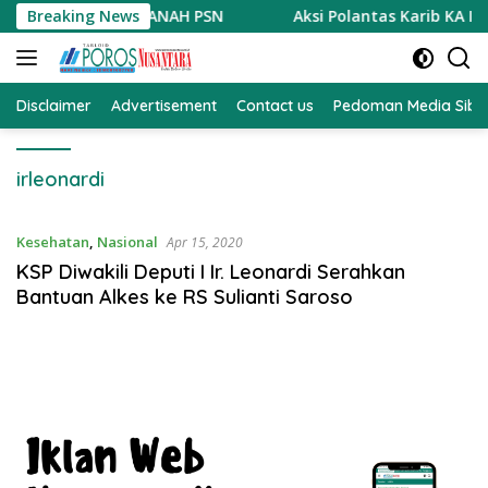
Langsung
ADAAN TANAH PSN
Breaking News
Aksi Polantas Karib KA Induk PJR B
ke
konten
Disclaimer
Advertisement
Contact us
Pedoman Media Sibe
irleonardi
Kesehatan
,
Nasional
Apr 15, 2020
KSP Diwakili Deputi I Ir. Leonardi Serahkan
Bantuan Alkes ke RS Sulianti Saroso