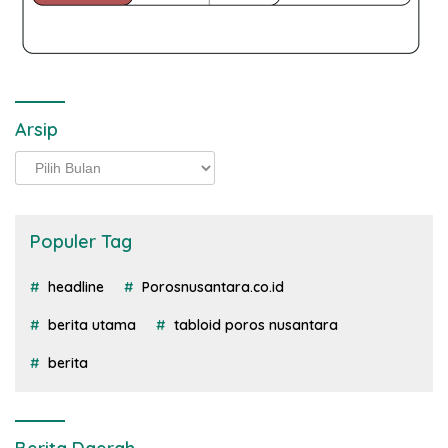
Arsip
Arsip
Populer Tag
headline
Porosnusantara.co.id
berita utama
tabloid poros nusantara
berita