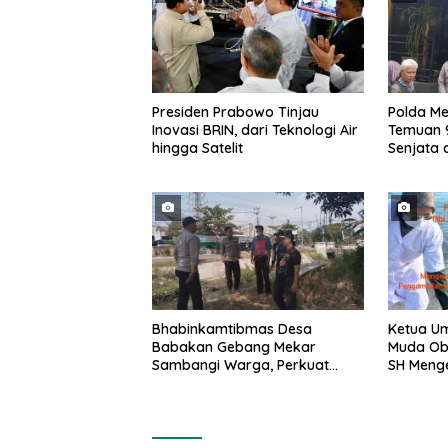
Presiden Prabowo Tinjau
Polda Me
Inovasi BRIN, dari Teknologi Air
Temuan 
hingga Satelit
Senjata 
Senapan 
Bhabinkamtibmas Desa
Ketua U
Babakan Gebang Mekar
Muda Obi
Sambangi Warga, Perkuat
SH Meng
Kamtibmas
Pengambi
di Laut 