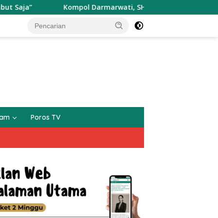
Darmarwati, SH, MM, MH Memberikan Teguran Terhadap Mobil T
gam
Poros TV