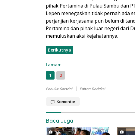
pihak Pertamina di Pulau Sambu dan PT
Lepen menegaskan tidak pernah ada s
perjanjian kerjasama pun belum di tanda
Pertamina dan pihak luar negeri dari D
memuluskan aksi kejahatannya.
Berikutnya
Laman:
1
2
Penulis: Sarwini
Editor: Redaksi
Komentar
Baca Juga