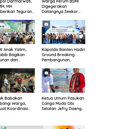
pol Darmarwati,
Warga Perum BSMI
MM, MH
Digegerakan
berikan Teguran
Datangnya Seekor
adap Mobil Truk
Monyet Liar Ke
 Parkir Dibahu
Pemukiman
n di Tol CSI
ggerang Kota
li Anak Yatim,
Kapolda Banten Hadiri
abib Bagikan
Ground Breaking
tunan dan
Pembangunan
kisan kepada 400
Gedung Kantor DPD RI
 di Segarajaya
di Ibu Kota Provinsi
Banten
sek Babakan
Ketua Umum Pasukan
bangi Warga,
Canga Muda Obi
uat Koordinasi
Selatan Jefry Daeng
Deteksi Dini
SH Mengecam Keras
gguan Kamtibmas
Metode Pengambilan
Sampel Air Laut di