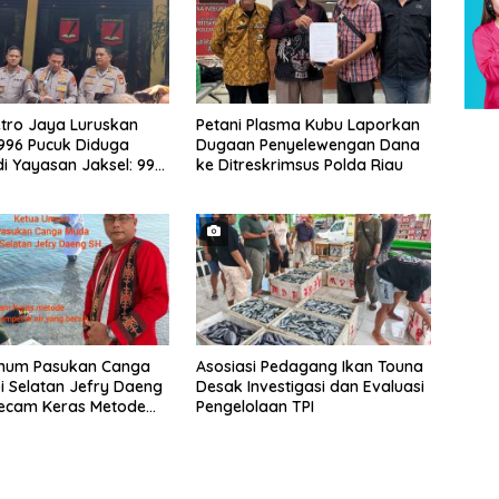
tro Jaya Luruskan
Petani Plasma Kubu Laporkan
996 Pucuk Diduga
Dugaan Penyelewengan Dana
di Yayasan Jaksel: 995
ke Ditreskrimsus Polda Riau
Angin, 1 Senjata Api
mum Pasukan Canga
Asosiasi Pedagang Ikan Touna
 Selatan Jefry Daeng
Desak Investigasi dan Evaluasi
ecam Keras Metode
Pengelolaan TPI
lan Sampel Air Laut
yang Bersih