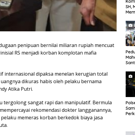
Kom
SH, 
Mem
Terh
yang
Jala
Tan
dugaan penipuan bernilai miliaran rupiah mencuat
Pedu
nisial RS menjadi korban komplotan mafia
Mah
San
Bing
if internasional dipaksa menelan kerugian total
Anak
h uangnya dikuras habis oleh pelaku bernama
dy Atika Putri.
 tergolong sangat rapi dan manipulatif. Bermula
Pol
Sam
 mempercayai rekomendasi dokter langganannya,
Perk
, pelaku memeras korban berkedok biaya jasa
dan 
uta.
Gan