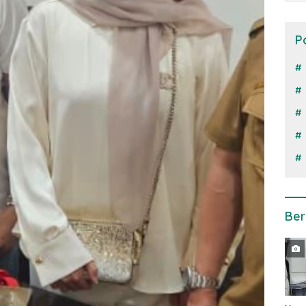
P
Ber