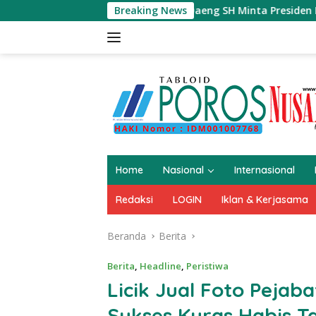
Langsung
an Jefry Daeng SH Minta Presiden Prabowo Kaji Ulang PSN di 
Breaking News
ke
konten
Home
Nasional
Internasional
Redaksi
LOGIN
Iklan & Kerjasama
Beranda
Berita
Berita
,
Headline
,
Peristiwa
Licik Jual Foto Pejab
Sukses Kuras Habis 