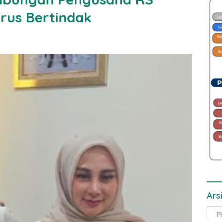
arus Bertindak
Ars
Arsi