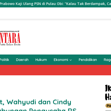
Pulau Obi: “Kalau Tak Berdampak, Cabut Saja”
Kompol 
Politik
Daerah
Hukum
Ekonomi
Pendidikan
Ra
at, Wahyudi dan Cindy
Tabungan Pengusaha RS