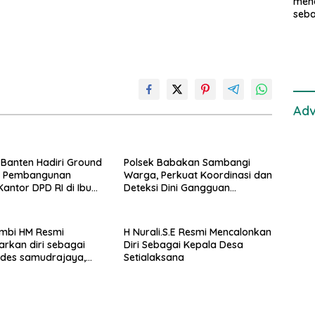
mend
seba
samu
di K
pen
Adv
Banten Hadiri Ground
Polsek Babakan Sambangi
g Pembangunan
Warga, Perkuat Koordinasi dan
antor DPD RI di Ibu
Deteksi Dini Gangguan
vinsi Banten
Kamtibmas
ambi HM Resmi
H Nurali.S.E Resmi Mencalonkan
rkan diri sebagai
Diri Sebagai Kepala Desa
ades samudrajaya,
Setialaksana
i Kawal ribuan masa
ngnya