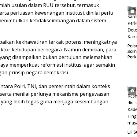
Bing
ejumlah usulan dalam RUU tersebut, termasuk
Anak
rta perluasan kewenangan institusi, dinilai perlu
k menimbulkan ketidakseimbangan dalam sistem
aikan kekhawatiran terkait potensi meningkatnya
Pol
ektor kehidupan bernegara. Namun demikian, para
Sam
 yang disampaikan bukan bertujuan melemahkan
Perk
dan 
upaya memperkuat reformasi institusi agar semakin
Gan
gan prinsip negara demokrasi.
tara Polri, TNI, dan pemerintah dalam konteks
peserta menilai perlunya mekanisme pengawasan
s yang lebih tegas guna menjaga keseimbangan
Lili