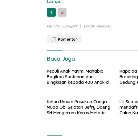
Laman:
1
2
Penulis: Supriyadi
Editor: Redaksi
Komentar
Baca Juga
Peduli Anak Yatim, Mahabib
Kapolda 
Bagikan Santunan dan
Breakin
Bingkisan kepada 400 Anak di
Gedung K
Segarajaya
Kota Pro
Ketua Umum Pasukan Canga
Lili Sum
Muda Obi Selatan Jefry Daeng
mendafta
SH Mengecam Keras Metode
Calon K
Pengambilan Sampel Air Laut
Hingga d
di Laut yang Bersih
penduku