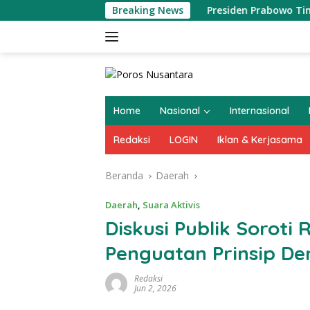
Langsung
Breaking News
Presiden Prabowo Tinjau Inovasi 
ke
konten
Home
Nasional
Internasional
Redaksi
LOGIN
Iklan & Kerjasama
Beranda
Daerah
Daerah
,
Suara Aktivis
Diskusi Publik Soroti 
Penguatan Prinsip De
Redaksi
Jun 2, 2026