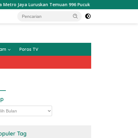
a Luruskan Temuan 996 Pucuk Diduga Senjata di Yayasan Jaksel:
gam
Poros TV
ip
p
opuler Tag