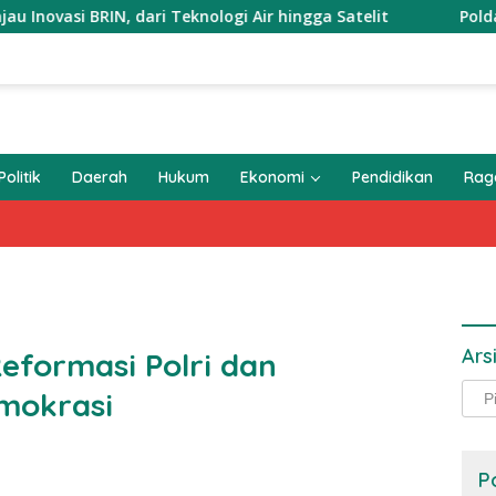
BRIN, dari Teknologi Air hingga Satelit
Polda Metro Jay
Politik
Daerah
Hukum
Ekonomi
Pendidikan
Ra
Ars
Reformasi Polri dan
Arsi
mokrasi
P