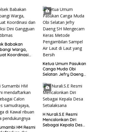
kisan kepada 400
Gedung Kantor DPD RI
 di Segarajaya
di Ibu Kota Provinsi
Banten
sek Babakan
bangi Warga,
uat Koordinasi
Deteksi Dini
Ketua Umum Pasukan
gguan Kamtibmas
Canga Muda Obi
Selatan Jefry Daeng
SH Mengecam Keras
Metode Pengambilan
Sampel Air Laut di
Laut yang Bersih
H Nurali.S.E Resmi
Mencalonkan Diri
Sebagai Kepala Desa
 Sumambi HM Resmi
Setialaksana