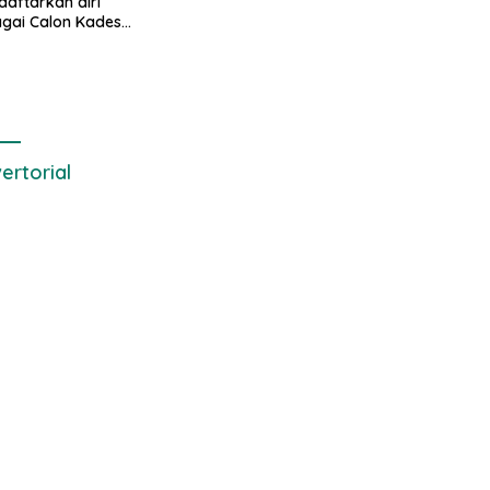
aftarkan diri
gai Calon Kades
drajaya, Hingga
awal ribuan masa
dukungnya
ertorial