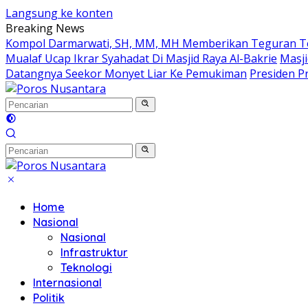
Langsung ke konten
Breaking News
Kompol Darmarwati, SH, MM, MH Memberikan Teguran Terh
Mualaf Ucap Ikrar Syahadat Di Masjid Raya Al-Bakrie
Masji
Datangnya Seekor Monyet Liar Ke Pemukiman
Presiden Pr
Home
Nasional
Nasional
Infrastruktur
Teknologi
Internasional
Politik