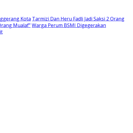
nggerang Kota
Tarmizi Dan Heru Fadli Jadi Saksi 2 Orang
Orang Mualaf”
Warga Perum BSMI Digegerakan
it