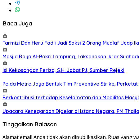
Baca Juga
Tarmizi Dan Heru Fadli Jadi Saksi 2 Orang Mualaf Ucap Ik
Masjid Raya Al-Bakri Lampung, Laksanakan Ikrar Syahad
Isi Kekosongan Feriza, S,H. Jabat PJ, Sumber Rejeki
Polda Metro Jaya Bentuk Tim Preventive Strike, Perketat 
Berkontribusi terhadap Keselamatan dan Mobilitas Masy
Upacara Kenegaraan Digelar di Istana Negara, PM Thaila
Tinggalkan Balasan
Alamat email Anda tidak akan dipublikasikan.
Ruas yang wa