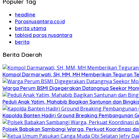
Populer Tag
headline
Porosnusantara.co.id
berita utama
tabloid poros nusantara
berita
Berita Daerah
Kompol Darmarwati, SH, MM, MH Memberikan Teguran Terh
Warga Perum BSMI Digegerakan Datangnya Seekor Mony
Peduli Anak Yatim, Mahabib Bagikan Santunan dan Bingk
Kapolda Banten Hadiri Ground Breaking Pembangunan Ged
Polsek Babakan Sambangi Warga, Perkuat Koordinasi da