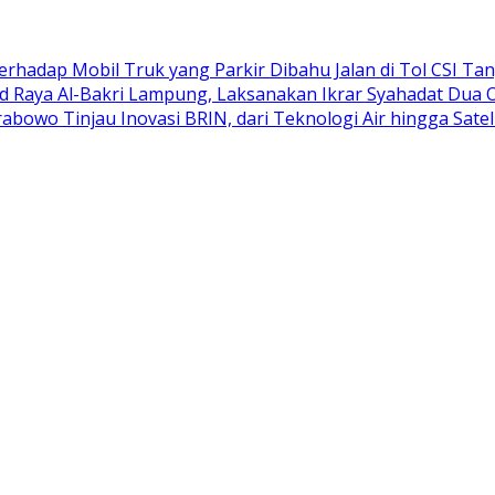
adap Mobil Truk yang Parkir Dibahu Jalan di Tol CSI Ta
d Raya Al-Bakri Lampung, Laksanakan Ikrar Syahadat Dua 
abowo Tinjau Inovasi BRIN, dari Teknologi Air hingga Satel