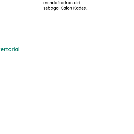
mendaftarkan diri
ode Pengambilan
sebagai Calon Kades
el Air Laut di
samudrajaya, Hingga
 yang Bersih
di Kawal ribuan masa
pendukungnya
ertorial