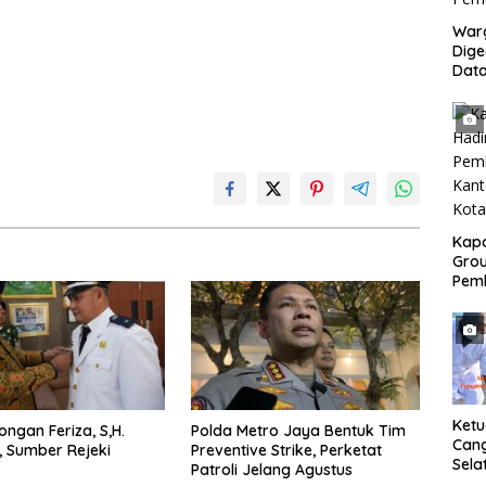
War
Dig
Dat
Mony
Pem
Kapo
Grou
Pem
Gedu
di I
Ban
Ket
ongan Feriza, S,H.
Polda Metro Jaya Bentuk Tim
Can
, Sumber Rejeki
Preventive Strike, Perketat
Sela
Patroli Jelang Agustus
SH 