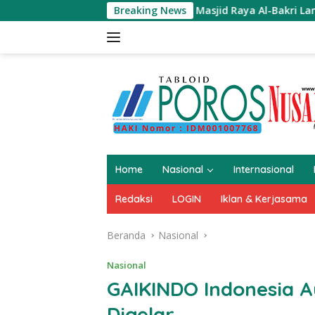
Langsung
Breaking News
Masjid Raya Al-Bakri Lampung, La
ke
konten
Home
Nasional
Internasional
Redaksi
LOGIN
Iklan & Kerjasama
Beranda
Nasional
Nasional
GAIKINDO Indonesia A
Digelar