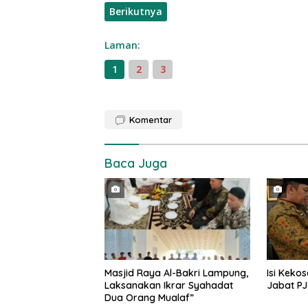
Berikutnya
Laman:
1
2
3
Komentar
Baca Juga
Masjid Raya Al-Bakri Lampung,
Isi Kekos
Laksanakan Ikrar Syahadat
Jabat PJ
Dua Orang Mualaf”