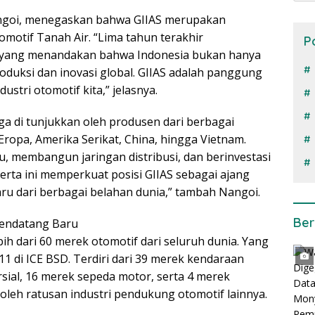
goi, menegaskan bahwa GIIAS merupakan
omotif Tanah Air. “Lima tahun terakhir
P
r yang menandakan bahwa Indonesia bukan hanya
produksi dan inovasi global. GIIAS adalah panggung
tri otomotif kita,” jelasnya.
a di tunjukkan oleh produsen dari berbagai
 Eropa, Amerika Serikat, China, hingga Vietnam.
, membangun jaringan distribusi, dan berinvestasi
serta ini memperkuat posisi GIIAS sebagai ajang
ru dari berbagai belahan dunia,” tambah Nangoi.
Ber
Pendatang Baru
ih dari 60 merek otomotif dari seluruh dunia. Yang
1 di ICE BSD. Terdiri dari 39 merek kendaraan
al, 16 merek sepeda motor, serta 4 merek
i oleh ratusan industri pendukung otomotif lainnya.