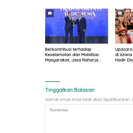
Berkontribusi terhadap
Upacara
Keselamatan dan Mobilitas
di Istan
Masyarakat, Jasa Raharja
Hadir Di
Raih Penghargaan di Ajang
Tradisio
Transportasi Indonesia Awards
2026
Tinggalkan Balasan
Alamat email Anda tidak akan dipublikasikan.