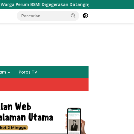
um BSMI Digegerakan Datangnya Seekor Monyet Liar Ke Pemuk
gam
Poros TV