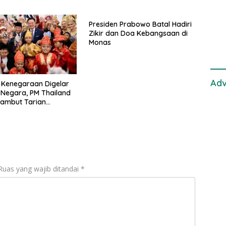
Met
Samp
Presiden Prabowo Batal Hadiri
Laut
Zikir dan Doa Kebangsaan di
Monas
Adv
 Kenegaraan Digelar
a Negara, PM Thailand
sambut Tarian
nal
Ruas yang wajib ditandai
*