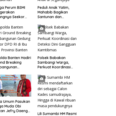
ga Perum BSMI
Peduli Anak Yatim,
egerakan
Mahabib Bagikan
angnya Seekor
Santunan dan
et Liar Ke
Bingkisan kepada 400
ukiman
Anak di Segarajaya
lda Banten Hadiri
Polsek Babakan
nd Breaking
Sambangi Warga,
bangunan
Perkuat Koordinasi
ng Kantor DPD RI
dan Deteksi Dini
bu Kota Provinsi
Gangguan Kamtibmas
ten
ua Umum Pasukan
ga Muda Obi
tan Jefry Daeng
Lili Sumambi HM Resmi
Mengecam Keras