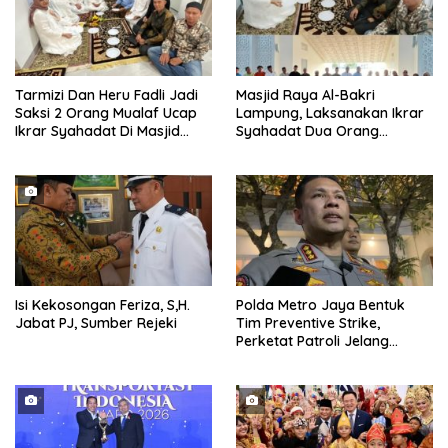
Tarmizi Dan Heru Fadli Jadi
Masjid Raya Al-Bakri
Saksi 2 Orang Mualaf Ucap
Lampung, Laksanakan Ikrar
Ikrar Syahadat Di Masjid
Syahadat Dua Orang
Raya Al-Bakrie
Mualaf”
Isi Kekosongan Feriza, S,H.
Polda Metro Jaya Bentuk
Jabat PJ, Sumber Rejeki
Tim Preventive Strike,
Perketat Patroli Jelang
Agustus