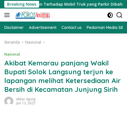
Langsung
guran Terhadap Mobil Truk yang Parkir Dibahu Jalan di Tol C
Breaking News
ke
konten
Disclaimer
Advertisement
Contact us
Pedoman Media Sibe
Beranda
Nasional
Nasional
Akibat Kemarau panjang Wakil
Bupati Solok Langsung terjun ke
lapangan melihat Ketersediaan Air
Bersih di Kecamatan Junjung Sirih
Akbar Agung
Jun 13, 2025