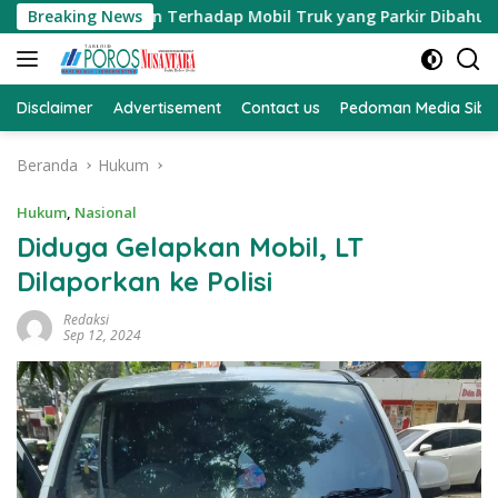
Langsung
an Teguran Terhadap Mobil Truk yang Parkir Dibahu Jalan di 
Breaking News
ke
konten
Disclaimer
Advertisement
Contact us
Pedoman Media Sibe
Beranda
Hukum
Hukum
,
Nasional
Diduga Gelapkan Mobil, LT
Dilaporkan ke Polisi
Redaksi
Sep 12, 2024