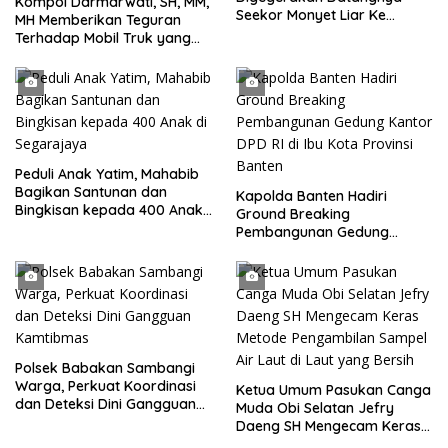
Kompol Darmarwati, SH, MM,
Seekor Monyet Liar Ke
MH Memberikan Teguran
Pemukiman
Terhadap Mobil Truk yang
Parkir Dibahu Jalan di Tol CSI
Tanggerang Kota
Peduli Anak Yatim, Mahabib
Bagikan Santunan dan
Kapolda Banten Hadiri
Bingkisan kepada 400 Anak
Ground Breaking
di Segarajaya
Pembangunan Gedung
Kantor DPD RI di Ibu Kota
Provinsi Banten
Polsek Babakan Sambangi
Warga, Perkuat Koordinasi
Ketua Umum Pasukan Canga
dan Deteksi Dini Gangguan
Muda Obi Selatan Jefry
Kamtibmas
Daeng SH Mengecam Keras
Metode Pengambilan Sampel