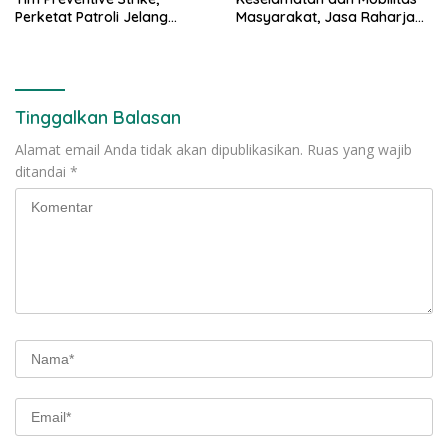
Perketat Patroli Jelang
Masyarakat, Jasa Raharja
Agustus
Raih Penghargaan di Ajang
Transportasi Indonesia
Awards 2026
Tinggalkan Balasan
Alamat email Anda tidak akan dipublikasikan.
Ruas yang wajib
ditandai
*