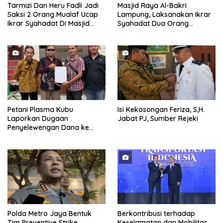
Tarmizi Dan Heru Fadli Jadi
Masjid Raya Al-Bakri
Saksi 2 Orang Mualaf Ucap
Lampung, Laksanakan Ikrar
Ikrar Syahadat Di Masjid
Syahadat Dua Orang
Raya Al-Bakrie
Mualaf”
Petani Plasma Kubu
Isi Kekosongan Feriza, S,H.
Laporkan Dugaan
Jabat PJ, Sumber Rejeki
Penyelewengan Dana ke
Ditreskrimsus Polda Riau
Polda Metro Jaya Bentuk
Berkontribusi terhadap
Tim Preventive Strike,
Keselamatan dan Mobilitas