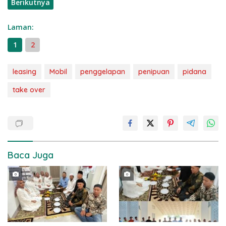
Berikutnya
Laman:
1
2
leasing
Mobil
penggelapan
penipuan
pidana
take over
Baca Juga