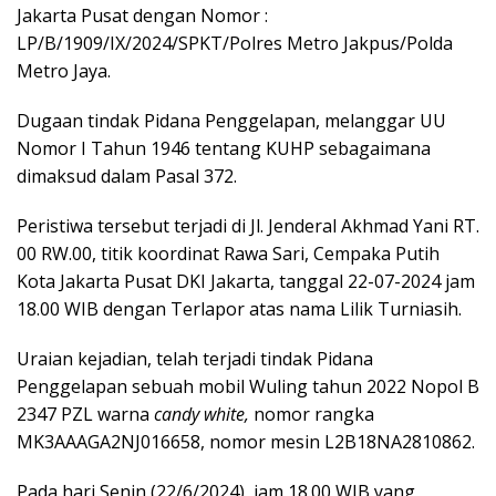
Jakarta Pusat dengan Nomor :
LP/B/1909/IX/2024/SPKT/Polres Metro Jakpus/Polda
Metro Jaya.
Dugaan tindak Pidana Penggelapan, melanggar UU
Nomor I Tahun 1946 tentang KUHP sebagaimana
dimaksud dalam Pasal 372.
Peristiwa tersebut terjadi di Jl. Jenderal Akhmad Yani RT.
00 RW.00, titik koordinat Rawa Sari, Cempaka Putih
Kota Jakarta Pusat DKI Jakarta, tanggal 22-07-2024 jam
18.00 WIB dengan Terlapor atas nama Lilik Turniasih.
Uraian kejadian, telah terjadi tindak Pidana
Penggelapan sebuah mobil Wuling tahun 2022 Nopol B
2347 PZL warna
candy white,
nomor rangka
MK3AAAGA2NJ016658, nomor mesin L2B18NA2810862.
Pada hari Senin (22/6/2024), jam 18.00 WIB yang