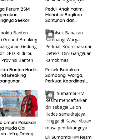
ga Perum BSMI
Peduli Anak Yatim,
egerakan
Mahabib Bagikan
angnya Seekor
Santunan dan
et Liar Ke
Bingkisan kepada 400
ukiman
Anak di Segarajaya
lda Banten Hadiri
Polsek Babakan
nd Breaking
Sambangi Warga,
bangunan
Perkuat Koordinasi
ng Kantor DPD RI
dan Deteksi Dini
bu Kota Provinsi
Gangguan Kamtibmas
ten
ua Umum Pasukan
ga Muda Obi
tan Jefry Daeng
Lili Sumambi HM Resmi
Mengecam Keras