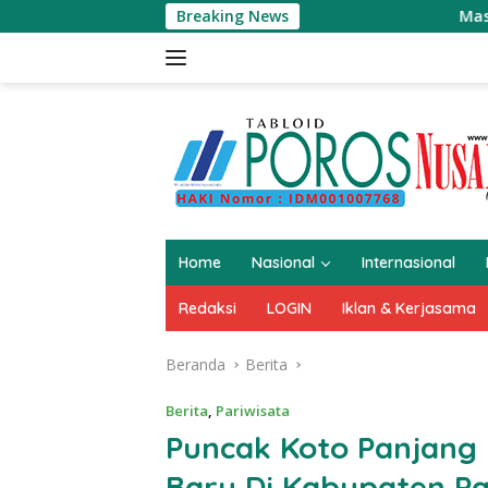
Langsung
Breaking News
Masjid Raya 
ke
konten
Home
Nasional
Internasional
Redaksi
LOGIN
Iklan & Kerjasama
Beranda
Berita
Berita
,
Pariwisata
Puncak Koto Panjang
Baru Di Kabupaten P