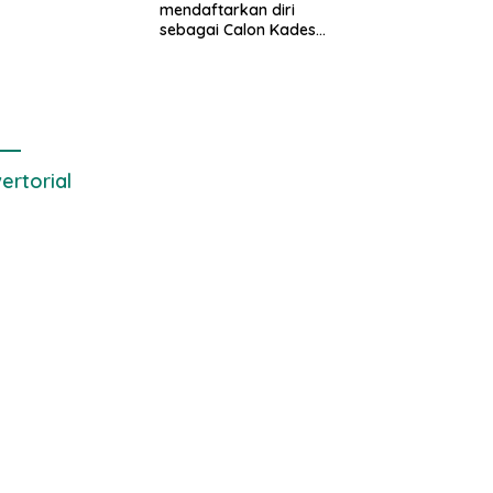
mendaftarkan diri
ode Pengambilan
sebagai Calon Kades
el Air Laut di
samudrajaya, Hingga
 yang Bersih
di Kawal ribuan masa
pendukungnya
ertorial