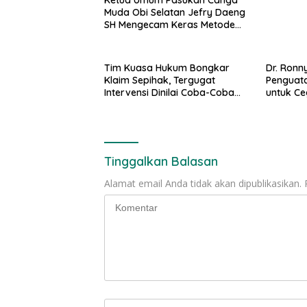
Muda Obi Selatan Jefry Daeng
SH Mengecam Keras Metode
Pengambilan Sampel Air Laut
di Laut yang Bersih
Tim Kuasa Hukum Bongkar
Dr. Ronn
Klaim Sepihak, Tergugat
Penguata
Intervensi Dinilai Coba-Coba
untuk C
Cari Kesempatan Kuasai Lahan
Tingkatk
Milik Orang Lain
Tinggalkan Balasan
Alamat email Anda tidak akan dipublikasikan.