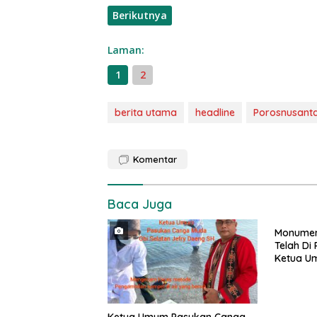
Berikutnya
Laman:
1
2
berita utama
headline
Porosnusanta
Komentar
Baca Juga
Monumen 
Telah Di
Ketua U
Megawati
Umum DP
Ketua Umum Pasukan Canga