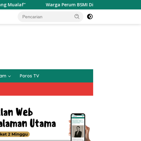
f”
Warga Perum BSMI Digegerakan Datangnya Seekor M
gam
Poros TV