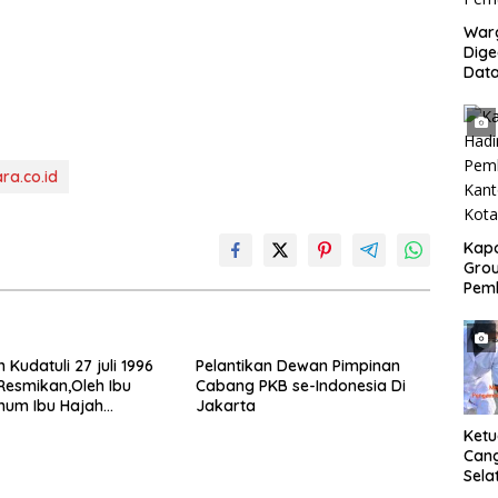
War
Dig
Dat
Mony
Pem
ra.co.id
Kapo
Grou
Pem
Gedu
di I
Ban
Kudatuli 27 juli 1996
Pelantikan Dewan Pimpinan
 Resmikan,Oleh Ibu
Cabang PKB se-Indonesia Di
mum Ibu Hajah
Jakarta
 Soekarno Putri.Katua
Ket
P PDI.Perjuangan
Can
Sela
SH 