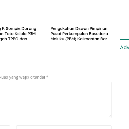
Met
Samp
Laut
y F. Sompie Dorong
Pengukuhan Dewan Pimpinan
n Tata Kelola P3MI
Pusat Perkumpulan Basudara
egah TPPO dan
Maluku (PBM) Kalimantan Barat
an Perlindungan PMI
Periode Tahun 2026-2031
Adv
Ruas yang wajib ditandai
*