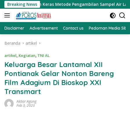
Langsung
H Mengecam Keras Metode Pengambilan Sampel Air Laut di La
Breaking News
ke
konten
Disclaimer
Advertisement
Contact us
Pedoman Media Sibe
Beranda
artikel
artikel
,
Kegiatan
,
TNI AL
Keluarga Besar Lantamal XII
Pontianak Gelar Nonton Bareng
Film Adagium Di Bioskop XXI
Transmart
Akbar Agung
Feb 3, 2023