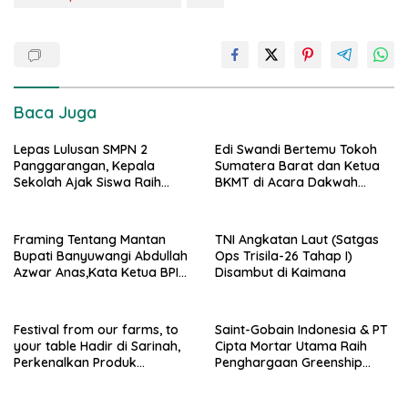
Baca Juga
Lepas Lulusan SMPN 2
Edi Swandi Bertemu Tokoh
Panggarangan, Kepala
Sumatera Barat dan Ketua
Sekolah Ajak Siswa Raih
BKMT di Acara Dakwah
Prestasi dan Jaga Nama
Wisata di Masjid
Baik Almamater
Baiturrahmah Padang
Framing Tentang Mantan
TNI Angkatan Laut (Satgas
Bupati Banyuwangi Abdullah
Ops Trisila-26 Tahap I)
Azwar Anas,Kata Ketua BPIP-
Disambut di Kaimana
Banyuwangi Hanya
Omongan Murahan
Festival from our farms, to
Saint-Gobain Indonesia & PT
your table Hadir di Sarinah,
Cipta Mortar Utama Raih
Perkenalkan Produk
Penghargaan Greenship
Pertanian AS Lewat Budaya
Awards 2025 – Dedicated
dan Kuliner
Member Awards