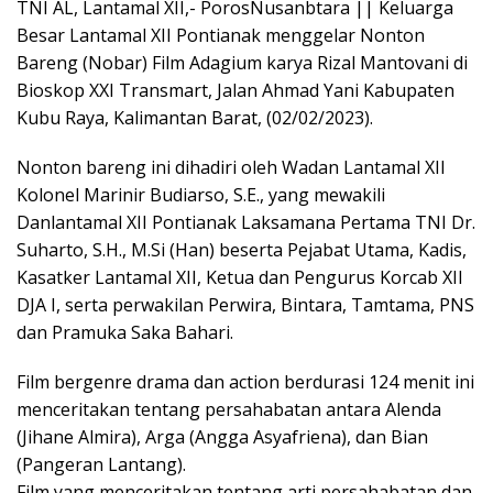
TNI AL, Lantamal XII,- PorosNusanbtara || Keluarga
Besar Lantamal XII Pontianak menggelar Nonton
Bareng (Nobar) Film Adagium karya Rizal Mantovani di
Bioskop XXI Transmart, Jalan Ahmad Yani Kabupaten
Kubu Raya, Kalimantan Barat, (02/02/2023).
Nonton bareng ini dihadiri oleh Wadan Lantamal XII
Kolonel Marinir Budiarso, S.E., yang mewakili
Danlantamal XII Pontianak Laksamana Pertama TNI Dr.
Suharto, S.H., M.Si (Han) beserta Pejabat Utama, Kadis,
Kasatker Lantamal XII, Ketua dan Pengurus Korcab XII
DJA I, serta perwakilan Perwira, Bintara, Tamtama, PNS
dan Pramuka Saka Bahari.
Film bergenre drama dan action berdurasi 124 menit ini
menceritakan tentang persahabatan antara Alenda
(Jihane Almira), Arga (Angga Asyafriena), dan Bian
(Pangeran Lantang).
Film yang menceritakan tentang arti persahabatan dan