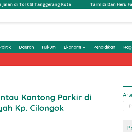
 Tanggerang Kota
Tarmizi Dan Heru Fadli Jadi Saksi 2 
Politik
Daerah
Hukum
Ekonomi
Pendidikan
Ra
Ars
ntau Kantong Parkir di
Arsi
yyah Kp. Cilongok
P