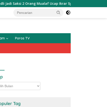
Orang Mualaf Ucap Ikrar Syahadat Di Masjid Raya Al-Bakrie
gam
Poros TV
ip
p
opuler Tag