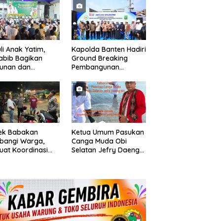
 Parkir Dibahu
Pemukiman
n di Tol CSI
ggerang Kota
li Anak Yatim,
Kapolda Banten Hadiri
abib Bagikan
Ground Breaking
tunan dan
Pembangunan
kisan kepada 400
Gedung Kantor DPD RI
 di Segarajaya
di Ibu Kota Provinsi
Banten
sek Babakan
Ketua Umum Pasukan
bangi Warga,
Canga Muda Obi
uat Koordinasi
Selatan Jefry Daeng
Deteksi Dini
SH Mengecam Keras
gguan Kamtibmas
Metode Pengambilan
Sampel Air Laut di
Laut yang Bersih