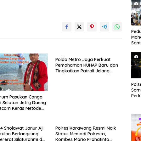
yang
Jala
Tan
Pedu
Mah
San
Bing
Anak
Polda Metro Jaya Perkuat
Pemahaman KUHAP Baru dan
Tingkatkan Patroli Jelang
Agustus
Pol
Sam
Perk
mum Pasukan Canga
dan 
 Selatan Jefry Daeng
Gan
ecam Keras Metode
lan Sampel Air Laut
yang Bersih
-4 Sholawat Janur Aji
Polres Karawang Resmi Naik
kulon Berlangsung
Status Menjadi Polresta,
Pererat Silaturahmi dan
Kombes Mario Prahatinto