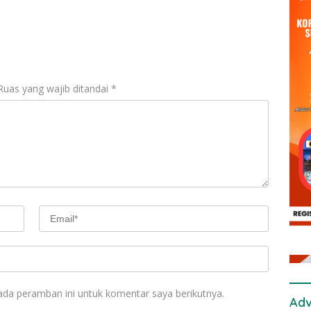
an Warga
Dilantik Jadi Kapolresta
Ruas yang wajib ditandai
*
ada peramban ini untuk komentar saya berikutnya.
Adv