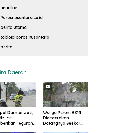
headline
Porosnusantara.co.id
berita utama
tabloid poros nusantara
berita
ita Daerah
pol Darmarwati,
Warga Perum BSMI
MM, MH
Digegerakan
berikan Teguran
Datangnya Seekor
adap Mobil Truk
Monyet Liar Ke