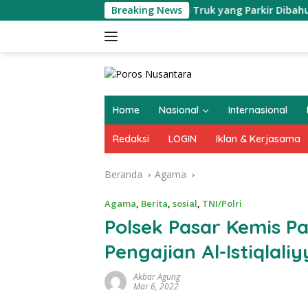
Langsung
ran Terhadap Mobil Truk yang Parkir Dibahu Jalan di Tol CSI
Breaking News
ke
konten
Home
Nasional
Internasional
Redaksi
LOGIN
Iklan & Kerjasama
Beranda
Agama
Agama
,
Berita
,
sosial
,
TNI/Polri
Polsek Pasar Kemis Pa
Pengajian Al-Istiqlali
Akbar Agung
Mar 6, 2022