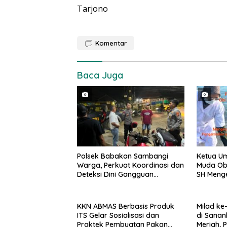
Tarjono
Komentar
Baca Juga
Polsek Babakan Sambangi
Ketua U
Warga, Perkuat Koordinasi dan
Muda Obi
Deteksi Dini Gangguan
SH Meng
Kamtibmas
Pengambi
di Laut 
KKN ABMAS Berbasis Produk
Milad ke
ITS Gelar Sosialisasi dan
di Sanan
Praktek Pembuatan Pakan
Meriah, 