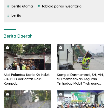
berita utama
tabloid poros nusantara
berita
Berita Daerah
Aksi Polantas Karib KA Induk
Kompol Darmarwati, SH, MM,
PJR BSD Korlantas Polri
MH Memberikan Teguran
Kompol
Terhadap Mobil Truk yang
Darmawati.SE.MM.MH
Parkir Dibahu Jalan di Tol CSI
bersama Personilnya
Tanggerang Kota
Membagikan Bendera Merah
Putih Berserta Tiangnya