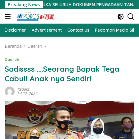
Langsung
TA BUKA SELURUH DOKUMEN PENGADAAN TANAH PSN
Breaking News
Aksi
ke
konten
Disclaimer
Advertisement
Contact us
Pedoman Media Sibe
Beranda
Daerah
Daerah
Sadissss ….Seorang Bapak Tega
Cabuli Anak nya Sendiri
Redaksi
Jul 22, 2020