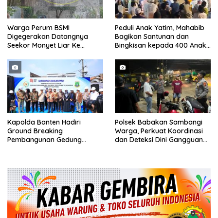
Warga Perum BSMI
Peduli Anak Yatim, Mahabib
Digegerakan Datangnya
Bagikan Santunan dan
Seekor Monyet Liar Ke
Bingkisan kepada 400 Anak
Pemukiman
di Segarajaya
Kapolda Banten Hadiri
Polsek Babakan Sambangi
Ground Breaking
Warga, Perkuat Koordinasi
Pembangunan Gedung
dan Deteksi Dini Gangguan
Kantor DPD RI di Ibu Kota
Kamtibmas
Provinsi Banten