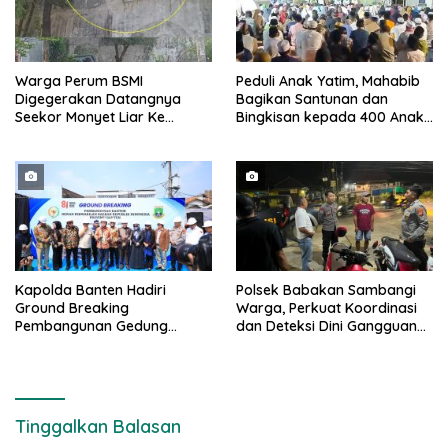
Warga Perum BSMI
Peduli Anak Yatim, Mahabib
Digegerakan Datangnya
Bagikan Santunan dan
Seekor Monyet Liar Ke
Bingkisan kepada 400 Anak
Pemukiman
di Segarajaya
Kapolda Banten Hadiri
Polsek Babakan Sambangi
Ground Breaking
Warga, Perkuat Koordinasi
Pembangunan Gedung
dan Deteksi Dini Gangguan
Kantor DPD RI di Ibu Kota
Kamtibmas
Provinsi Banten
Tinggalkan Balasan