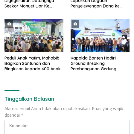
Digegerakan Datangnya
Laporkan Dugaan
Seekor Monyet Liar Ke
Penyelewengan Dana ke
Pemukiman
Ditreskrimsus Polda Riau
Peduli Anak Yatim, Mahabib
Kapolda Banten Hadiri
Bagikan Santunan dan
Ground Breaking
Bingkisan kepada 400 Anak
Pembangunan Gedung
di Segarajaya
Kantor DPD RI di Ibu Kota
Provinsi Banten
Tinggalkan Balasan
Alamat email Anda tidak akan dipublikasikan.
Ruas yang wajib
ditandai
*