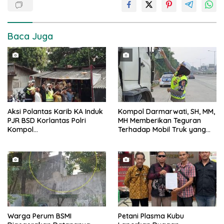
Baca Juga
Aksi Polantas Karib KA Induk
Kompol Darmarwati, SH, MM,
PJR BSD Korlantas Polri
MH Memberikan Teguran
Kompol
Terhadap Mobil Truk yang
Darmawati.SE.MM.MH
Parkir Dibahu Jalan di Tol CSI
bersama Personilnya
Tanggerang Kota
Membagikan Bendera Merah
Putih Berserta Tiangnya
Warga Perum BSMI
Petani Plasma Kubu