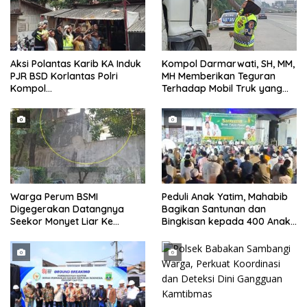
Aksi Polantas Karib KA Induk
Kompol Darmarwati, SH, MM,
PJR BSD Korlantas Polri
MH Memberikan Teguran
Kompol
Terhadap Mobil Truk yang
Darmawati.SE.MM.MH
Parkir Dibahu Jalan di Tol CSI
bersama Personilnya
Tanggerang Kota
Membagikan Bendera Merah
Putih Berserta Tiangnya
Warga Perum BSMI
Peduli Anak Yatim, Mahabib
Digegerakan Datangnya
Bagikan Santunan dan
Seekor Monyet Liar Ke
Bingkisan kepada 400 Anak
Pemukiman
di Segarajaya