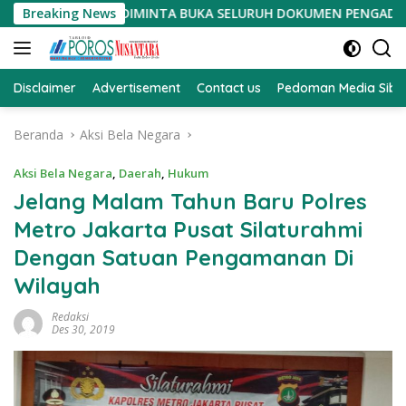
Langsung
, HARITA DIMINTA BUKA SELURUH DOKUMEN PENGADAAN TANAH P
Breaking News
ke
konten
Disclaimer
Advertisement
Contact us
Pedoman Media Sibe
Beranda
Aksi Bela Negara
Aksi Bela Negara
,
Daerah
,
Hukum
Jelang Malam Tahun Baru Polres
Metro Jakarta Pusat Silaturahmi
Dengan Satuan Pengamanan Di
Wilayah
Redaksi
Des 30, 2019