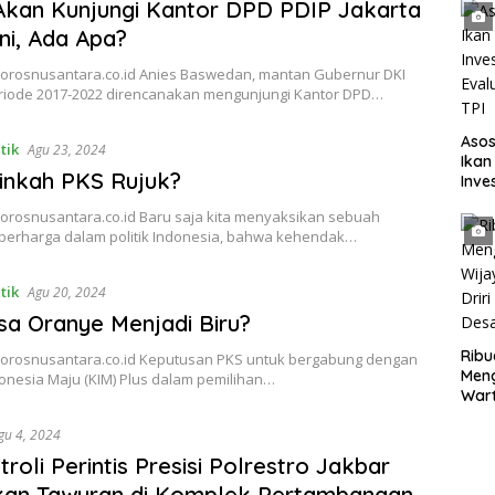
Akan Kunjungi Kantor DPD PDIP Jakarta
Ini, Ada Apa?
 porosnusantara.co.id Anies Baswedan, mantan Gubernur DKI
eriode 2017-2022 direncanakan mengunjungi Kantor DPD…
Asos
tik
Agu 23, 2024
Ikan
inkah PKS Rujuk?
Inve
Eval
porosnusantara.co.id Baru saja kita menyaksikan sebuah
TPI
 berharga dalam politik Indonesia, bahwa kehendak…
tik
Agu 20, 2024
sa Oranye Menjadi Biru?
Rib
 porosnusantara.co.id Keputusan PKS untuk bergabung dengan
Men
donesia Maju (KIM) Plus dalam pemilihan…
Wart
Mend
gu 4, 2024
Seba
Peri
troli Perintis Presisi Polrestro Jakbar
kan Tawuran di Komplek Pertambangan