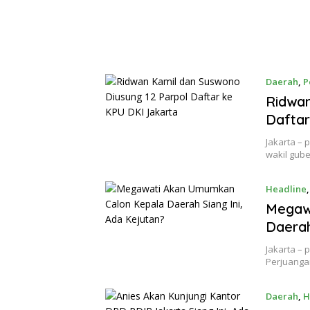
Daerah
,
P
Ridwan
Daftar
Jakarta –
wakil gub
Headline
Megaw
Daerah
Jakarta –
Perjuanga
Daerah
,
H