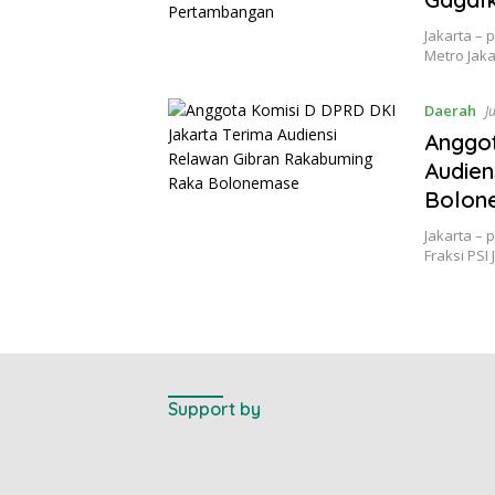
Jakarta – p
Metro Jak
Daerah
J
Anggot
Audien
Bolon
Jakarta – 
Fraksi PSI
Support by