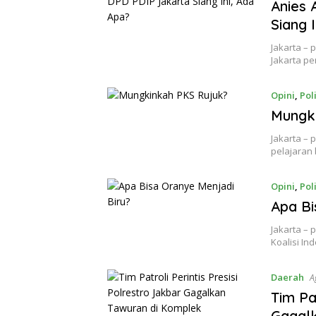
Anies 
Siang 
Jakarta –
Jakarta p
Opini
,
Poli
Mungk
Jakarta – 
pelajaran
Opini
,
Poli
Apa Bi
Jakarta –
Koalisi In
Daerah
A
Tim Pa
Gagal