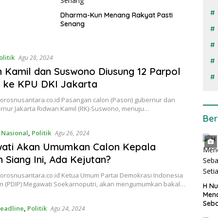
Dharma-Kun Menang Rakyat Pasti
Senang
olitik
Agu 28, 2024
 Kamil dan Suswono Diusung 12 Parpol
 ke KPU DKI Jakarta
 porosnusantara.co.id Pasangan calon (Pason) gubernur dan
ernur Jakarta Ridwan Kamil (RK)-Suswono, menuju…
Ber
,
Nasional
,
Politik
Agu 26, 2024
ati Akan Umumkan Calon Kepala
 Siang Ini, Ada Kejutan?
 porosnusantara.co.id Ketua Umum Partai Demokrasi Indonesia
n (PDIP) Megawati Soekarnoputri, akan mengumumkan bakal…
H Nu
Menc
Seba
eadline
,
Politik
Agu 24, 2024
Seti