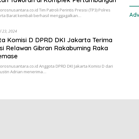
orosnusantara.co.id Tim Patroli Perintis Presisi (TP3) Polres
Adv
arta Barat kembali berhasil menggagalkan…
ul 23, 2024
a Komisi D DPRD DKI Jakarta Terima
si Relawan Gibran Rakabuming Raka
emase
porosnusantara.co.id Anggota DPRD DKI Jakarta Komisi D dari
 Justin Adrian menerima…