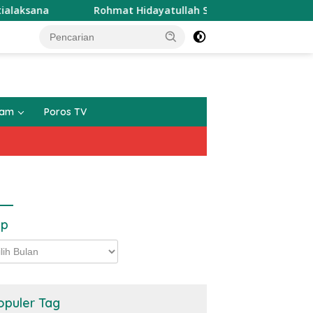
sana
Rohmat Hidayatullah Siap Mengabdi Sekali Lagi Se
gam
Poros TV
ip
p
opuler Tag