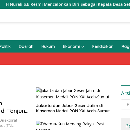
urali.S.E Resmi Mencalonkan Diri Sebagai Kepala Desa Setialak
Politik
Daerah
Hukum
Ekonomi
Pendidikan
Ra
Ars
n
Arsi
Jakarta dan Jabar Geser Jatim di
di Tanjung
Klasemen Medali PON XXI Aceh-Sumut
Direktorat
P
aut (TNI…