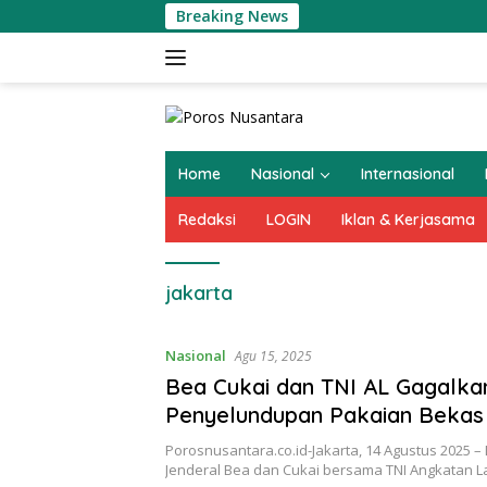
Langsung
Breaking News
H N
ke
konten
Home
Nasional
Internasional
Redaksi
LOGIN
Iklan & Kerjasama
jakarta
Nasional
Agu 15, 2025
Bea Cukai dan TNI AL Gagalka
Penyelundupan Pakaian Bekas 
Priok, Ratusan Bal Diamankan
Porosnusantara.co.id-Jakarta, 14 Agustus 2025 – 
Jenderal Bea dan Cukai bersama TNI Angkatan L