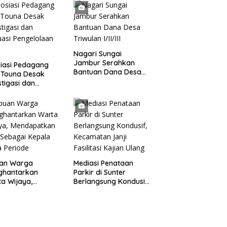
Nagari Sungai
Jambur Serahkan
iasi Pedagang
Bantuan Dana Desa
 Touna Desak
Triwulan I/II/III
stigasi dan
uasi Pengelolaan
uan Warga
Mediasi Penataan
ghantarkan
Parkir di Sunter
a Wijaya,
Berlangsung Kondusif,
apatkan Driri
Kecamatan Janji
gai Kepala Desa
Fasilitasi Kajian Ulang
ode