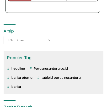
Arsip
Arsip
Populer Tag
headline
Porosnusantara.co.id
berita utama
tabloid poros nusantara
berita