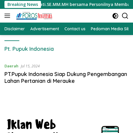
Langsung
ri Kompol Darmawati.SE.MM.MH bersama Personilnya Membagikan
Breaking News
ke
konten
Disclaimer
Advertisement
Contact us
Pedoman Media Sibe
Pt. Pupuk Indonesia
Daerah
Jul 15, 2024
PT.Pupuk Indonesia Siap Dukung Pengembangan
Lahan Pertanian di Merauke