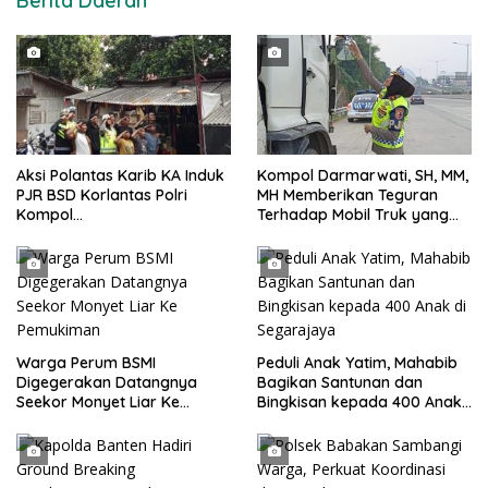
Berita Daerah
Aksi Polantas Karib KA Induk
Kompol Darmarwati, SH, MM,
PJR BSD Korlantas Polri
MH Memberikan Teguran
Kompol
Terhadap Mobil Truk yang
Darmawati.SE.MM.MH
Parkir Dibahu Jalan di Tol CSI
bersama Personilnya
Tanggerang Kota
Membagikan Bendera Merah
Putih Berserta Tiangnya
Warga Perum BSMI
Peduli Anak Yatim, Mahabib
Digegerakan Datangnya
Bagikan Santunan dan
Seekor Monyet Liar Ke
Bingkisan kepada 400 Anak
Pemukiman
di Segarajaya