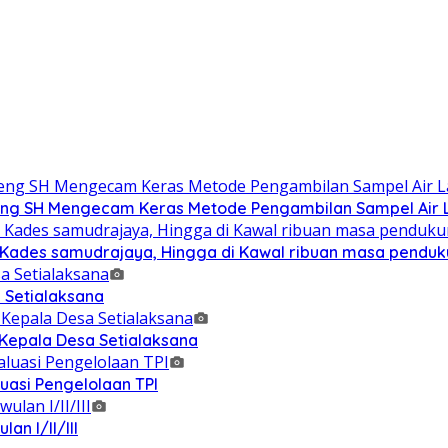
g SH Mengecam Keras Metode Pengambilan Sampel Air La
n Kades samudrajaya, Hingga di Kawal ribuan masa pendu
 Setialaksana
 Kepala Desa Setialaksana
uasi Pengelolaan TPI
n I/II/III