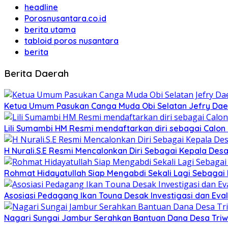
headline
Porosnusantara.co.id
berita utama
tabloid poros nusantara
berita
Berita Daerah
Ketua Umum Pasukan Canga Muda Obi Selatan Jefry Daen
Lili Sumambi HM Resmi mendaftarkan diri sebagai Calo
H Nurali.S.E Resmi Mencalonkan Diri Sebagai Kepala Desa
Rohmat Hidayatullah Siap Mengabdi Sekali Lagi Sebagai
Asosiasi Pedagang Ikan Touna Desak Investigasi dan Eval
Nagari Sungai Jambur Serahkan Bantuan Dana Desa Triwula