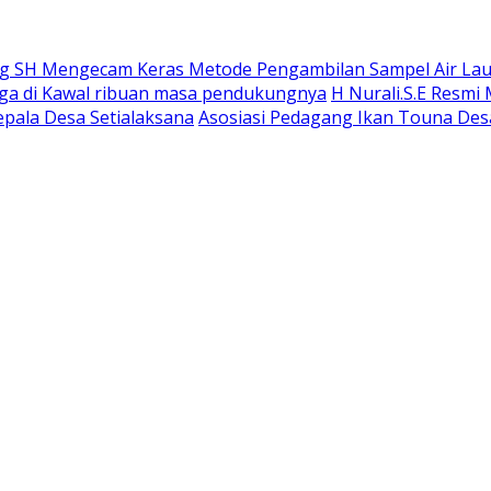
 SH Mengecam Keras Metode Pengambilan Sampel Air Laut 
gga di Kawal ribuan masa pendukungnya
H Nurali.S.E Resmi
epala Desa Setialaksana
Asosiasi Pedagang Ikan Touna Desa