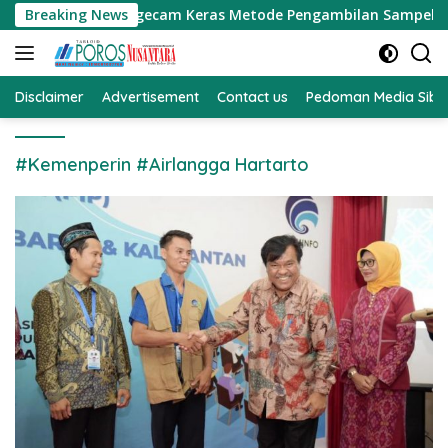
Langsung
ng SH Mengecam Keras Metode Pengambilan Sampel Air Laut di
Breaking News
ke
konten
Disclaimer
Advertisement
Contact us
Pedoman Media Sibe
#Kemenperin #Airlangga Hartarto