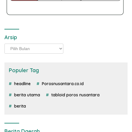
Arsip
Arsip
Populer Tag
headline
Porosnusantara.co.id
berita utama
tabloid poros nusantara
berita
Berita Daerah