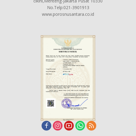
cikini,Menteng-Jakarta Pusat 10330
No.Telp:021-3901913
www.porosnusantara.co.id