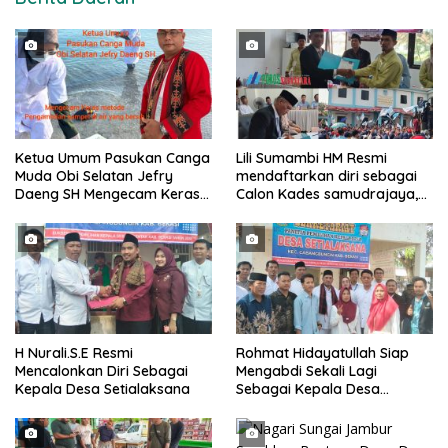
Ketua Umum Pasukan Canga
Lili Sumambi HM Resmi
Muda Obi Selatan Jefry
mendaftarkan diri sebagai
Daeng SH Mengecam Keras
Calon Kades samudrajaya,
Metode Pengambilan Sampel
Hingga di Kawal ribuan masa
Air Laut di Laut yang Bersih
pendukungnya
H Nurali.S.E Resmi
Rohmat Hidayatullah Siap
Mencalonkan Diri Sebagai
Mengabdi Sekali Lagi
Kepala Desa Setialaksana
Sebagai Kepala Desa
Setialaksana