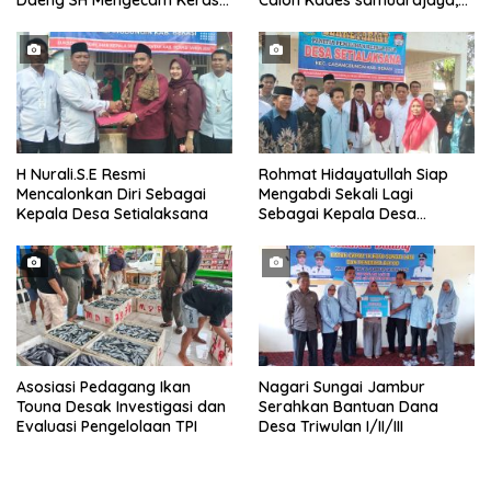
Daeng SH Mengecam Keras
Calon Kades samudrajaya,
Metode Pengambilan Sampel
Hingga di Kawal ribuan masa
Air Laut di Laut yang Bersih
pendukungnya
H Nurali.S.E Resmi
Rohmat Hidayatullah Siap
Mencalonkan Diri Sebagai
Mengabdi Sekali Lagi
Kepala Desa Setialaksana
Sebagai Kepala Desa
Setialaksana
Asosiasi Pedagang Ikan
Nagari Sungai Jambur
Touna Desak Investigasi dan
Serahkan Bantuan Dana
Evaluasi Pengelolaan TPI
Desa Triwulan I/II/III