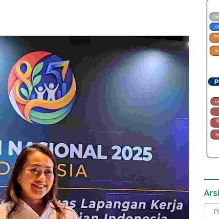
Ars
Arsi