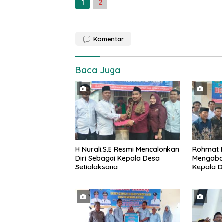
1
2
Komentar
Baca Juga
H Nurali.S.E Resmi Mencalonkan
Rohmat H
Diri Sebagai Kepala Desa
Mengabdi
Setialaksana
Kepala D