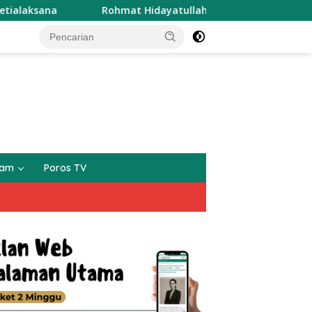
Rohmat Hidayatullah Siap Mengabdi Sekali Lagi Sebagai Kep
gam
Poros TV