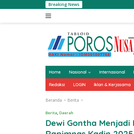
Langsung
Breaking News
H Nurali.S.E 
ke
konten
Home
Nasional
Internasional
Redaksi
LOGIN
Iklan & Kerjasama
Beranda
Berita
Berita
,
Daerah
Dewi Gontha Menjadi 
Rapimnas Kadin 2025