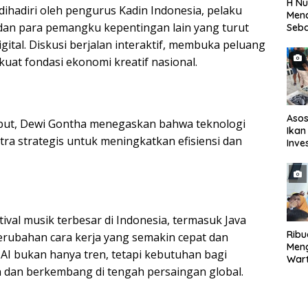
H Nu
dihadiri oleh pengurus Kadin Indonesia, pelaku
Menc
, dan para pemangku kepentingan lain yang turut
Seba
Seti
ital. Diskusi berjalan interaktif, membuka peluang
uat fondasi ekonomi kreatif nasional.
Asos
but, Dewi Gontha menegaskan bahwa teknologi
Ikan
 mitra strategis untuk meningkatkan efisiensi dan
Inve
Eval
TPI
tival musik terbesar di Indonesia, termasuk Java
Rib
perubahan cara kerja yang semakin cepat dan
Men
 AI bukan hanya tren, tetapi kebutuhan bagi
Wart
n dan berkembang di tengah persaingan global.
Mend
Seba
Peri