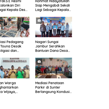
rali.S.E Resmi
Rohmat Hidayatullah
alonkan Diri
Siap Mengabdi Sekali
gai Kepala Desa
Lagi Sebagai Kepala
alaksana
Desa Setialaksana
iasi Pedagang
Nagari Sungai
 Touna Desak
Jambur Serahkan
stigasi dan
Bantuan Dana Desa
uasi Pengelolaan
Triwulan I/II/III
uan Warga
Mediasi Penataan
ghantarkan
Parkir di Sunter
a Wijaya,
Berlangsung Kondusif,
apatkan Driri
Kecamatan Janji
gai Kepala Desa
Fasilitasi Kajian Ulang
ode