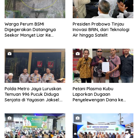
Warga Perum BSMI
Presiden Prabowo Tinjau
Digegerakan Datangnya
Inovasi BRIN, dari Teknologi
Seekor Monyet Liar Ke
Air hingga Satelit
Pemukiman
Polda Metro Jaya Luruskan
Petani Plasma Kubu
Temuan 996 Pucuk Diduga
Laporkan Dugaan
Senjata di Yayasan Jaksel:
Penyelewengan Dana ke
995 Senapan Angin, 1 Senjata
Ditreskrimsus Polda Riau
Api