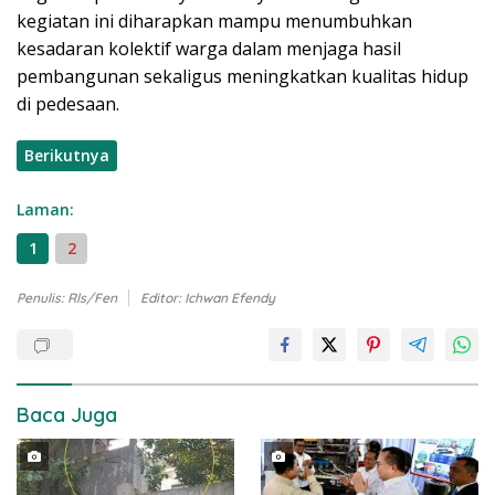
kegiatan ini diharapkan mampu menumbuhkan
kesadaran kolektif warga dalam menjaga hasil
pembangunan sekaligus meningkatkan kualitas hidup
di pedesaan.
Berikutnya
Laman:
1
2
Penulis: Rls/Fen
Editor: Ichwan Efendy
Baca Juga