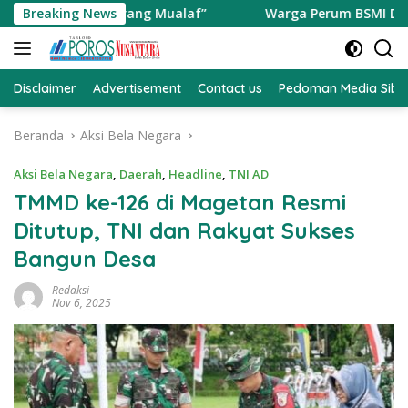
Langsung
Dua Orang Mualaf”
Breaking News
Warga Perum BSMI Digegerakan Dat
ke
konten
Disclaimer
Advertisement
Contact us
Pedoman Media Sibe
Beranda
Aksi Bela Negara
Aksi Bela Negara
,
Daerah
,
Headline
,
TNI AD
TMMD ke-126 di Magetan Resmi
Ditutup, TNI dan Rakyat Sukses
Bangun Desa
Redaksi
Nov 6, 2025