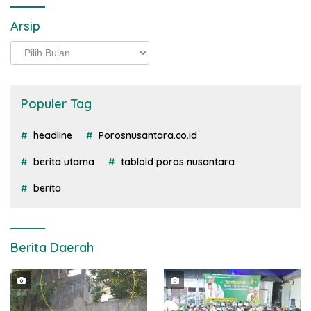
Arsip
Arsip
Populer Tag
headline
Porosnusantara.co.id
berita utama
tabloid poros nusantara
berita
Berita Daerah