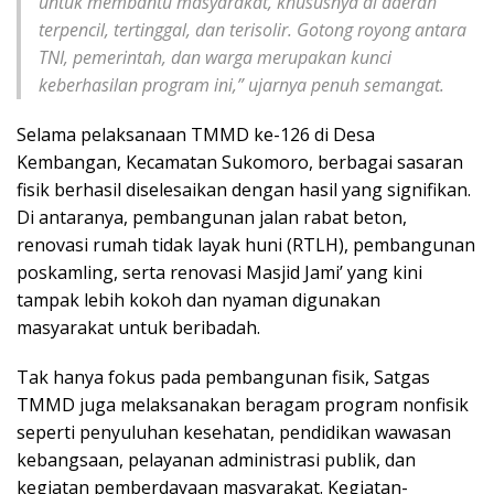
untuk membantu masyarakat, khususnya di daerah
terpencil, tertinggal, dan terisolir. Gotong royong antara
TNI, pemerintah, dan warga merupakan kunci
keberhasilan program ini,” ujarnya penuh semangat.
Selama pelaksanaan TMMD ke-126 di Desa
Kembangan, Kecamatan Sukomoro, berbagai sasaran
fisik berhasil diselesaikan dengan hasil yang signifikan.
Di antaranya, pembangunan jalan rabat beton,
renovasi rumah tidak layak huni (RTLH), pembangunan
poskamling, serta renovasi Masjid Jami’ yang kini
tampak lebih kokoh dan nyaman digunakan
masyarakat untuk beribadah.
Tak hanya fokus pada pembangunan fisik, Satgas
TMMD juga melaksanakan beragam program nonfisik
seperti penyuluhan kesehatan, pendidikan wawasan
kebangsaan, pelayanan administrasi publik, dan
kegiatan pemberdayaan masyarakat. Kegiatan-