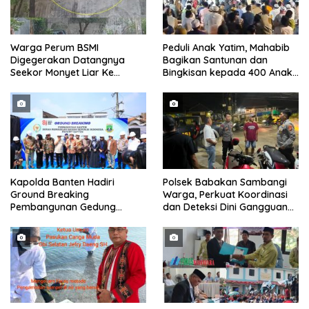
Warga Perum BSMI
Peduli Anak Yatim, Mahabib
Digegerakan Datangnya
Bagikan Santunan dan
Seekor Monyet Liar Ke
Bingkisan kepada 400 Anak
Pemukiman
di Segarajaya
Kapolda Banten Hadiri
Polsek Babakan Sambangi
Ground Breaking
Warga, Perkuat Koordinasi
Pembangunan Gedung
dan Deteksi Dini Gangguan
Kantor DPD RI di Ibu Kota
Kamtibmas
Provinsi Banten