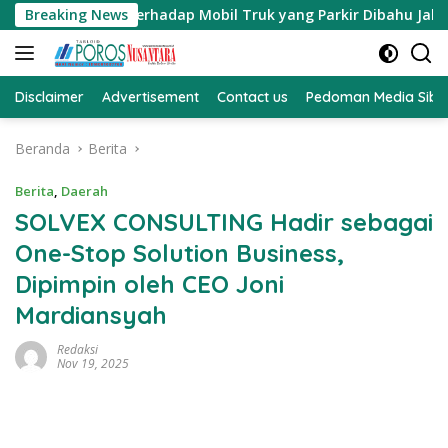
Langsung
 Teguran Terhadap Mobil Truk yang Parkir Dibahu Jalan di To
Breaking News
ke
konten
Disclaimer
Advertisement
Contact us
Pedoman Media Sibe
Beranda
Berita
Berita
,
Daerah
SOLVEX CONSULTING Hadir sebagai
One-Stop Solution Business,
Dipimpin oleh CEO Joni
Mardiansyah
Redaksi
Nov 19, 2025