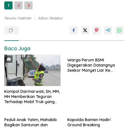
1
2
3
Penulis: Fadhilah
Editor: Redaksi
Baca Juga
Warga Perum BSMI
Digegerakan Datangnya
Seekor Monyet Liar Ke
Pemukiman
Kompol Darmarwati, SH, MM,
MH Memberikan Teguran
Terhadap Mobil Truk yang
Parkir Dibahu Jalan di Tol CSI
Tanggerang Kota
Peduli Anak Yatim, Mahabib
Kapolda Banten Hadiri
Bagikan Santunan dan
Ground Breaking