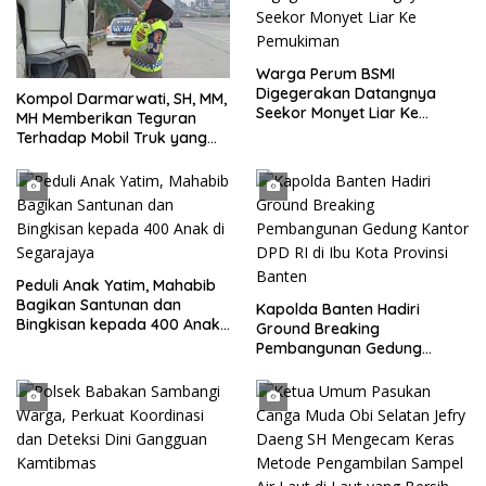
Warga Perum BSMI
Digegerakan Datangnya
Kompol Darmarwati, SH, MM,
Seekor Monyet Liar Ke
MH Memberikan Teguran
Pemukiman
Terhadap Mobil Truk yang
Parkir Dibahu Jalan di Tol CSI
Tanggerang Kota
Peduli Anak Yatim, Mahabib
Bagikan Santunan dan
Kapolda Banten Hadiri
Bingkisan kepada 400 Anak
Ground Breaking
di Segarajaya
Pembangunan Gedung
Kantor DPD RI di Ibu Kota
Provinsi Banten