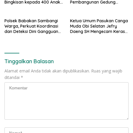
Bingkisan kepada 400 Anak
Pembangunan Gedung
di Segarajaya
Kantor DPD RI di Ibu Kota
Provinsi Banten
Polsek Babakan Sambangi
Ketua Umum Pasukan Canga
Warga, Perkuat Koordinasi
Muda Obi Selatan Jefry
dan Deteksi Dini Gangguan
Daeng SH Mengecam Keras
Kamtibmas
Metode Pengambilan Sampel
Air Laut di Laut yang Bersih
Tinggalkan Balasan
Alamat email Anda tidak akan dipublikasikan.
Ruas yang wajib
ditandai
*