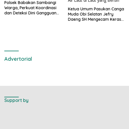
Polsek Babakan Sambangi
Warga, Perkuat Koordinasi
Ketua Umum Pasukan Canga
dan Deteksi Dini Gangguan
Muda Obi Selatan Jefry
Kamtibmas
Daeng SH Mengecam Keras
Metode Pengambilan Sampel
Air Laut di Laut yang Bersih
Advertorial
Support by