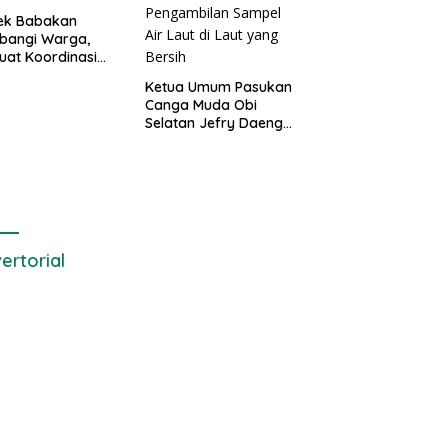
sek Babakan
bangi Warga,
uat Koordinasi
Deteksi Dini
Ketua Umum Pasukan
gguan Kamtibmas
Canga Muda Obi
Selatan Jefry Daeng
SH Mengecam Keras
Metode Pengambilan
Sampel Air Laut di
Laut yang Bersih
ertorial