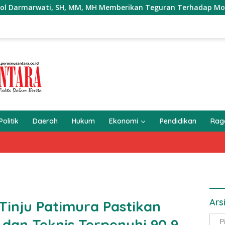
, SH, MM, MH Memberikan Teguran Terhadap Mobil Truk yang Pa
Politik
Daerah
Hukum
Ekonomi
Pendidikan
Ra
Ars
Tinju Patimura Pastikan
Arsi
dan Teknis Terpenuhi 90,9