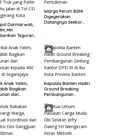
Warga Perum BSMI
Digegerakan
Datangnya Seekor
pol Darmarwati,
Monyet Liar Ke
MM, MH
Pemukiman
berikan Teguran
adap Mobil Truk
 Parkir Dibahu
n di Tol CSI
ggerang Kota
li Anak Yatim,
Kapolda Banten Hadiri
abib Bagikan
Ground Breaking
tunan dan
Pembangunan
kisan kepada 400
Gedung Kantor DPD RI
 di Segarajaya
di Ibu Kota Provinsi
Banten