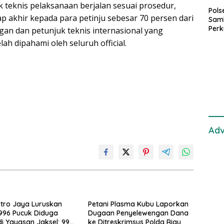
k teknis pelaksanaan berjalan sesuai prosedur,
Pol
akhir kepada para petinju sebesar 70 persen dari
Sam
Perk
ngan dan petunjuk teknis internasional yang
dan 
ah dipahami oleh seluruh official.
Gan
Adv
tro Jaya Luruskan
Petani Plasma Kubu Laporkan
996 Pucuk Diduga
Dugaan Penyelewengan Dana
di Yayasan Jaksel: 995
ke Ditreskrimsus Polda Riau