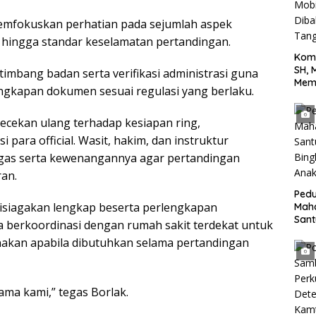
memfokuskan perhatian pada sejumlah aspek
ju hingga standar keselamatan pertandingan.
Kom
SH, 
 timbang badan serta verifikasi administrasi guna
Mem
ngkapan dokumen sesuai regulasi yang berlaku.
Terh
yang
Jala
gecekan ulang terhadap kesiapan ring,
Tan
 para official. Wasit, hakim, dan instruktur
gas serta kewenangannya agar pertandingan
ran.
Pedu
 disiagakan lengkap beserta perlengkapan
Mah
San
ga berkoordinasi dengan rumah sakit terdekat untuk
Bing
nakan apabila dibutuhkan selama pertandingan
Anak
ama kami,” tegas Borlak.