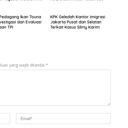
Angin, 1 Senjata Api
 Pedagang Ikan Touna
KPK Geledah Kantor Imigrasi
vestigasi dan Evaluasi
Jakarta Pusat dan Selatan
aan TPI
Terkait Kasus Silmy Karim
Ruas yang wajib ditandai
*