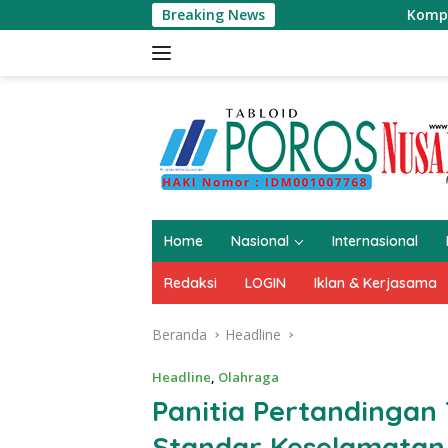
Langsung
Breaking News
Kompol Darmarwati
ke
konten
Home
Nasional
Internasional
Redaksi
LOGIN
Iklan & Kerjasama
Beranda
Headline
Headline
,
Olahraga
Panitia Pertandingan 
Standar Keselamatan 