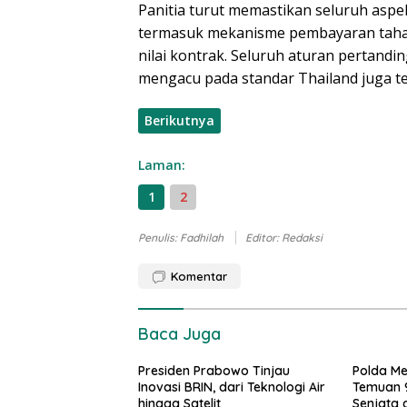
Panitia turut memastikan seluruh aspe
termasuk mekanisme pembayaran tahap 
nilai kontrak. Seluruh aturan pertandi
mengacu pada standar Thailand juga tel
Berikutnya
Laman:
1
2
Penulis: Fadhilah
Editor: Redaksi
Komentar
Baca Juga
Presiden Prabowo Tinjau
Polda Me
Inovasi BRIN, dari Teknologi Air
Temuan 
hingga Satelit
Senjata 