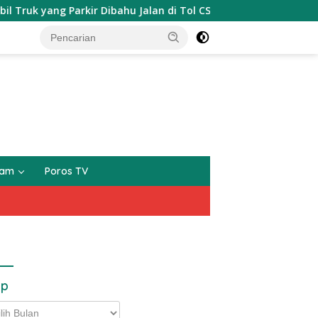
rkir Dibahu Jalan di Tol CSI Tanggerang Kota
Tarmiz
gam
Poros TV
ip
p