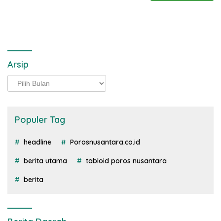
Arsip
Arsip
Populer Tag
headline
Porosnusantara.co.id
berita utama
tabloid poros nusantara
berita