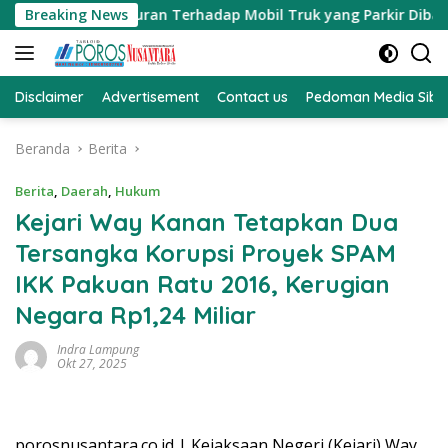
Langsung
berikan Teguran Terhadap Mobil Truk yang Parkir Dibahu Jal
Breaking News
ke
konten
Disclaimer
Advertisement
Contact us
Pedoman Media Sibe
Beranda
Berita
Berita
,
Daerah
,
Hukum
Kejari Way Kanan Tetapkan Dua
Tersangka Korupsi Proyek SPAM
IKK Pakuan Ratu 2016, Kerugian
Negara Rp1,24 Miliar
Indra Lampung
Okt 27, 2025
porosnusantara.co.id | Kejaksaan Negeri (Kejari) Way