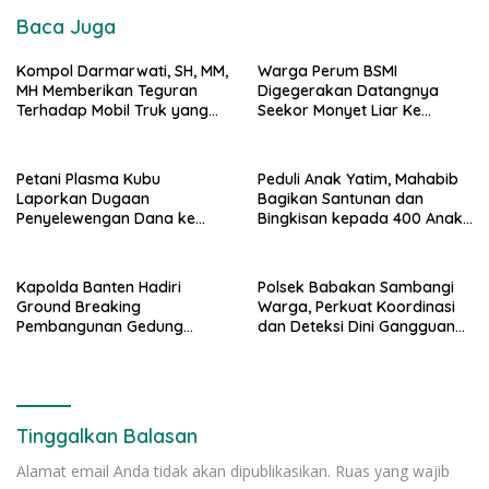
Baca Juga
Kompol Darmarwati, SH, MM,
Warga Perum BSMI
MH Memberikan Teguran
Digegerakan Datangnya
Terhadap Mobil Truk yang
Seekor Monyet Liar Ke
Parkir Dibahu Jalan di Tol CSI
Pemukiman
Tanggerang Kota
Petani Plasma Kubu
Peduli Anak Yatim, Mahabib
Laporkan Dugaan
Bagikan Santunan dan
Penyelewengan Dana ke
Bingkisan kepada 400 Anak
Ditreskrimsus Polda Riau
di Segarajaya
Kapolda Banten Hadiri
Polsek Babakan Sambangi
Ground Breaking
Warga, Perkuat Koordinasi
Pembangunan Gedung
dan Deteksi Dini Gangguan
Kantor DPD RI di Ibu Kota
Kamtibmas
Provinsi Banten
Tinggalkan Balasan
Alamat email Anda tidak akan dipublikasikan.
Ruas yang wajib