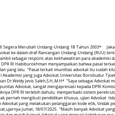
egera Merubah Undang-Undang 18 Tahun 2003* ‎ ‎ ‎ ‎ ‎Jakart
advokat ke dalam draf Rancangan Undang-Undang (RUU) t
ambil sebagai respons atas kekhawatiran para akademisi da
 III DPR RI Habiburokhman menyampaikan bahwa pasal terka
 yang lalu. ‎ ‎"Pasal terkait imunittas advokat itu sudah ki
i Akademisi yang juga Advokat Universitas Borobudur Tjoe
an Dr.Weldy Jevis Saleh,S.H.,M.H* ‎ ‎"Saya sebagai Advokat
nitas Advokat, sangat mengapresiasi kepada DPRI Komisi
ebaiknya DPR RI terlebih dahulu memperbaiki sistem perekr
k pernah mengikuti pendidikan khusus, ujian Advokat tidak
Advokat yang melakukan pelanggaran kode etik, tindak pi
ujarnya Jumat, 18/07/2025. ‎ ‎"Masih banyak Advokat yang 
iaan dan masih banyak Advokat yang mencari kehidupan nya 