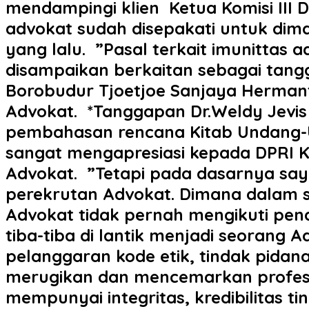
mendampingi klien ‎ ‎Ketua Komisi I
advokat sudah disepakati untuk dima
yang lalu. ‎ ‎”Pasal terkait imunittas
disampaikan berkaitan sebagai tangg
Borobudur Tjoetjoe Sanjaya Hermant
Advokat. ‎ ‎*Tanggapan Dr.Weldy Jevis
pembahasan rencana Kitab Undang-
sangat mengapresiasi kepada DPRI 
Advokat. ‎ ‎”Tetapi pada dasarnya s
perekrutan Advokat. Dimana dalam 
Advokat tidak pernah mengikuti pen
tiba-tiba di lantik menjadi seoran
pelanggaran kode etik, tindak pida
merugikan dan mencemarkan profesi 
mempunyai integritas, kredibilitas t