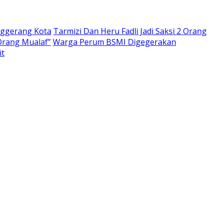
nggerang Kota
Tarmizi Dan Heru Fadli Jadi Saksi 2 Orang
Orang Mualaf”
Warga Perum BSMI Digegerakan
it