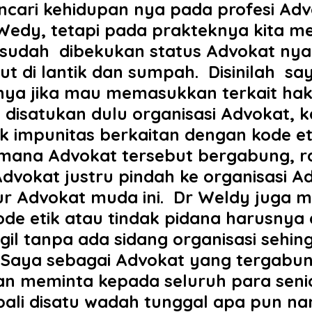
ari kehidupan nya pada profesi Adv
.Wedy, tetapi pada prakteknya kita 
a sudah dibekukan status Advokat n
t di lantik dan sumpah. ‎ ‎Disinilah s
ya jika mau memasukkan terkait hak i
 disatukan dulu organisasi Advokat, 
k impunitas berkaitan dengan kode et
imana Advokat tersebut bergabung, r
 Advokat justru pindah ke organisasi A
ur Advokat muda ini. ‎ ‎Dr Weldy jug
de etik atau tindak pidana harusnya d
gil tanpa ada sidang organisasi sehi
‎”Saya sebagai Advokat yang tergabung
dan meminta kepada seluruh para sen
bali disatu wadah tunggal apa pun na