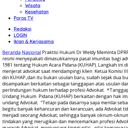
Wisata
Kesehatan
Poros TV
Redaksi
LOGIN
Iklan & Kerjasama
Beranda
Nasional
Praktisi Hukum Dr Weldy Meminta DPRRI S
resmi menyepakati dimasukkannya pasal imunitas bagi 
1981 tentang Hukum Acara Pidana (KUHAP). Langkah ini di
menjerat advokat saat mendampingi klien ‎ ‎Ketua Komisi
din KUHAP.,dan itu bukan usulan baru, sudah sejak dua bulan
disampaikan berkaitan sebagai tanggapan atas usulan dar
perlindungan hukum terhadap profesi Advokat. ‎ ‎*Tanggap
Undang Hukum Pidana (KUHAP) berkaitan dengan hak impu
undang Advokat. ‎ ‎"Tetapi pada dasarnya saya menilai s
begitu banyak kehancuran dan kerancuan, ada Advokat tida
menjadi seorang Advokat, sehingga banyak oknum-oknum 
tindakan yang merugikan dan mencemarkan profesi Advokat,
marwah Advokat, menjunjung tinggi nilai - nilai kemanus