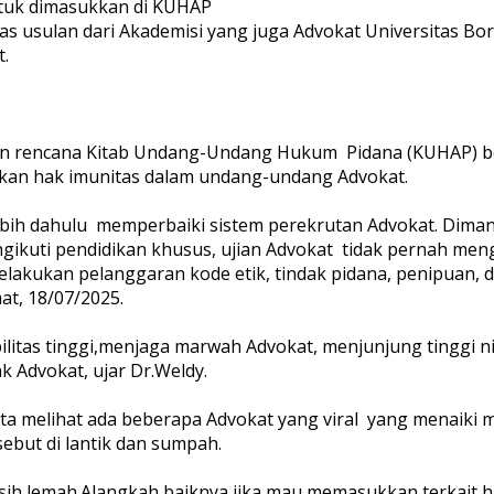
 untuk dimasukkan di KUHAP
tas usulan dari Akademisi yang juga Advokat Universitas B
.
asan rencana Kitab Undang-Undang Hukum Pidana (KUHAP) b
kan hak imunitas dalam undang-undang Advokat.
rlebih dahulu memperbaiki sistem perekrutan Advokat. Dima
ikuti pendidikan khusus, ujian Advokat tidak pernah mengi
akukan pelanggaran kode etik, tindak pidana, penipuan, 
t, 18/07/2025.
ilitas tinggi,menjaga marwah Advokat, menjunjung tinggi n
 Advokat, ujar Dr.Weldy.
ta melihat ada beberapa Advokat yang viral yang menaiki 
ebut di lantik dan sumpah.
asih lemah.Alangkah baiknya jika mau memasukkan terkait ha