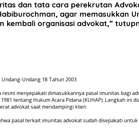
tas dan tata cara perekrutan Advokat
g Habiburochman, agar memasukkan U
embali organisasi advokat,” tutupnya. 
h Undang-Undang 18 Tahun 2003
secara resmi menyepakati dimasukkannya pasal imunitas bag
81 tentang Hukum Acara Pidana (KUHAP). Langkah ini diam
jerat advokat saat mendampingi klien
wa pasal terkait imunitas advokat sudah disepakati untuk