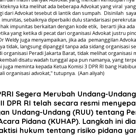
rakteknya kita melihat ada beberapa Advokat yang viral ya
ari Advokat tesebut di lantik dan sumpah. ‎ ‎Disinilah say
munitas, sebaiknya diperbaiki dulu standarisasi perekruta
 hak impunitas berkaitan dengan kode etik, berarti jika 
a yang ketika di pecat dari organisasi Advokat justru pind
‎ ‎Dr Weldy juga menyampaikan, jika ada pemanggilan Advoka
anya tidak, langsung dipanggil tanpa ada sidang organisasi
di organisasi Peradi Jakarta Barat, tidak melihat organisa
kembali disatu wadah tunggal apa pun namanya, yang terpe
‎" Kami juga meminta kepada Ketua Komisi 3 DPR RI bang H
ganisasi advokat," tutupnya. ‎ ‎(Aan aliyah) ‎
RI Segera Merubah Undang-Undang 18 Ta
 III DPR RI telah secara resmi menye
ngan Undang-Undang (RUU) tentang P
cara Pidana (KUHAP). Langkah ini dia
ktisi hukum tentang risiko pidana y