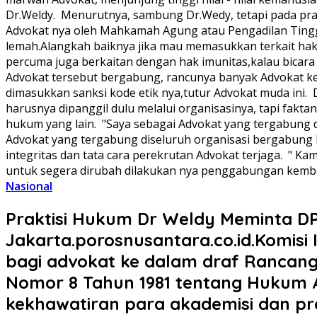
Dr.Weldy. ‎ ‎Menurutnya, sambung Dr.Wedy, tetapi pada p
Advokat nya oleh Mahkamah Agung atau Pengadilan Tinggi d
lemah.Alangkah baiknya jika mau memasukkan terkait hak i
percuma juga berkaitan dengan hak imunitas,kalau bicara
Advokat tersebut bergabung, rancunya banyak Advokat ketik
dimasukkan sanksi kode etik nya,tutur Advokat muda ini. 
harusnya dipanggil dulu melalui organisasinya, tapi fakt
hukum yang lain. ‎ ‎"Saya sebagai Advokat yang tergabung 
Advokat yang tergabung diseluruh organisasi bergabung 
integritas dan tata cara perekrutan Advokat terjaga. ‎ 
untuk segera dirubah dilakukan nya penggabungan kembali or
Nasional
Praktisi Hukum Dr Weldy Meminta DPR
‎Jakarta.porosnusantara.co.id.Komisi
bagi advokat ke dalam draf Ranca
Nomor 8 Tahun 1981 tentang Hukum A
kekhawatiran para akademisi dan pra