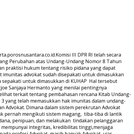
a.porosnusantara.co.id.Komisi III DPR RI telah secara
entang Perubahan atas Undang-Undang Nomor 8 Tahun
n praktisi hukum tentang risiko pidana yang dapat
it imunitas advokat sudah disepakati untuk dimasukkan
ta sepakati untuk dimasukkan di KUHAP ‎ ‎Hal tersebut
tjoe Sanjaya Hermanto yang menilai pentingnya
 melihat terkait tentang pembahasan rencana Kitab Undang-
 3 yang telah memasukkan hak imunitas dalam undang-
utan Advokat. Dimana dalam sistem perekrutan Advokat
 pernah mengikuti sistem magang, tiba-tiba di lantik
dana, penipuan, dan melakukan tindakan pelanggaran
mempunyai integritas, kredibilitas tinggi,menjaga
pada profesi Advokat, masih banyak Advokat, ujar