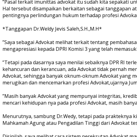
‎”Pasal terkait imunittas advokat itu sudah kita sepakati
‎Hal tersebut disampaikan berkaitan sebagai tanggapan a
pentingnya perlindungan hukum terhadap profesi Advokat
‎*Tanggapan Dr.Weldy Jevis Saleh,S.H.,M.H*
‎”Saya sebagai Advokat melihat terkait tentang pembah
mengapresiasi kepada DPRI Komisi 3 yang telah memasuk
‎”Tetapi pada dasarnya saya menilai sebaiknya DPR RI te
kehancuran dan kerancuan, ada Advokat tidak pernah meng
Advokat, sehingga banyak oknum-oknum Advokat yang mel
merugikan dan mencemarkan profesi Advokat,ujarnya Juma
‎”Masih banyak Advokat yang mempunyai integritas, kredib
mencari kehidupan nya pada profesi Advokat, masih banyak
‎Menurutnya, sambung Dr.Wedy, tetapi pada prakteknya ki
Mahkamah Agung atau Pengadilan Tinggi dari Advokat tes
‎Disinilah saya melihat cara sistem perekrutan Advokat m