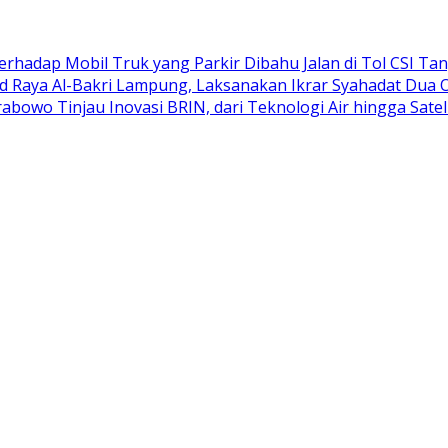
adap Mobil Truk yang Parkir Dibahu Jalan di Tol CSI Ta
d Raya Al-Bakri Lampung, Laksanakan Ikrar Syahadat Dua 
abowo Tinjau Inovasi BRIN, dari Teknologi Air hingga Satel