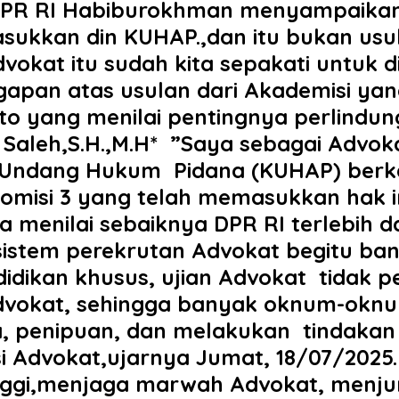
II DPR RI Habiburokhman menyampaikan
sukkan din KUHAP.,dan itu bukan usu
 advokat itu sudah kita sepakati untuk
apan atas usulan dari Akademisi yan
o yang menilai pentingnya perlindu
 Saleh,S.H.,M.H* ‎ ‎”Saya sebagai Advok
Undang Hukum Pidana (KUHAP) berkai
Komisi 3 yang telah memasukkan hak
aya menilai sebaiknya DPR RI terlebih
sistem perekrutan Advokat begitu ba
didikan khusus, ujian Advokat tidak 
g Advokat, sehingga banyak oknum-ok
na, penipuan, dan melakukan tindaka
Advokat,ujarnya Jumat, 18/07/2025. 
inggi,menjaga marwah Advokat, menjunj