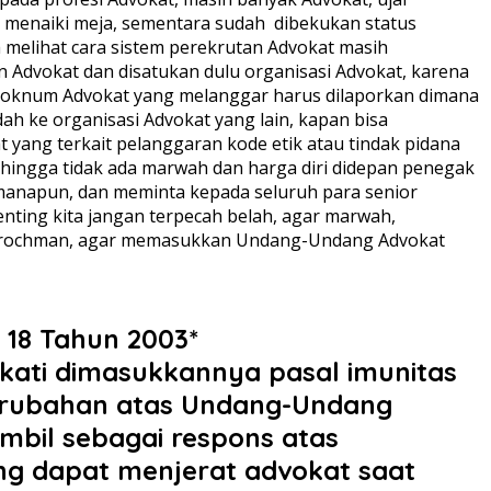
ng menaiki meja, sementara sudah dibekukan status
a melihat cara sistem perekrutan Advokat masih
n Advokat dan disatukan dulu organisasi Advokat, karena
ada oknum Advokat yang melanggar harus dilaporkan dimana
ah ke organisasi Advokat yang lain, kapan bisa
t yang terkait pelanggaran kode etik atau tindak pidana
 sehingga tidak ada marwah dan harga diri didepan penegak
si manapun, dan meminta kepada seluruh para senior
nting kita jangan terpecah belah, agar marwah,
abiburochman, agar memasukkan Undang-Undang Advokat
hun 2003* ‎ ‎ ‎ ‎
pakati dimasukkannya pasal imunitas
erubahan atas Undang-Undang
mbil sebagai respons atas
ang dapat menjerat advokat saat