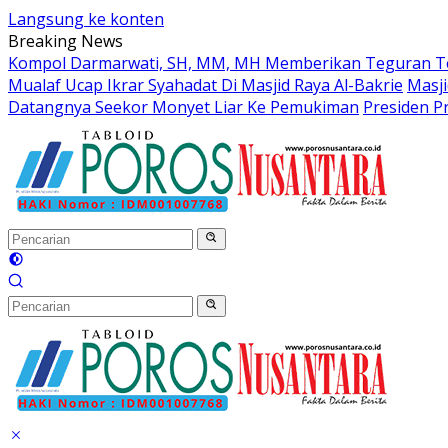
Langsung ke konten
Breaking News
Kompol Darmarwati, SH, MM, MH Memberikan Teguran Terh
Mualaf Ucap Ikrar Syahadat Di Masjid Raya Al-Bakrie
Masji
Datangnya Seekor Monyet Liar Ke Pemukiman
Presiden Pr