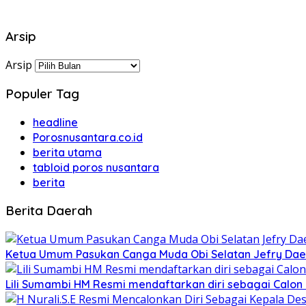
Arsip
Arsip
Populer Tag
headline
Porosnusantara.co.id
berita utama
tabloid poros nusantara
berita
Berita Daerah
Ketua Umum Pasukan Canga Muda Obi Selatan Jefry Daen
Lili Sumambi HM Resmi mendaftarkan diri sebagai Calo