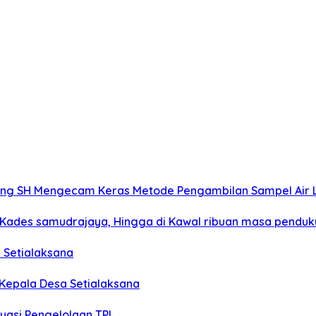
g SH Mengecam Keras Metode Pengambilan Sampel Air La
n Kades samudrajaya, Hingga di Kawal ribuan masa pendu
 Setialaksana
 Kepala Desa Setialaksana
uasi Pengelolaan TPI