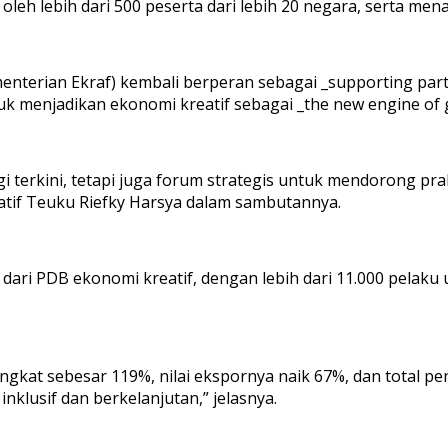
 oleh lebih dari 500 peserta dari lebih 20 negara, serta men
nterian Ekraf) kembali berperan sebagai _supporting part
k menjadikan ekonomi kreatif sebagai _the new engine of 
i terkini, tetapi juga forum strategis untuk mendorong pra
atif Teuku Riefky Harsya dalam sambutannya.
i PDB ekonomi kreatif, dengan lebih dari 11.000 pelaku us
ingkat sebesar 119%, nilai ekspornya naik 67%, dan total p
klusif dan berkelanjutan,” jelasnya.