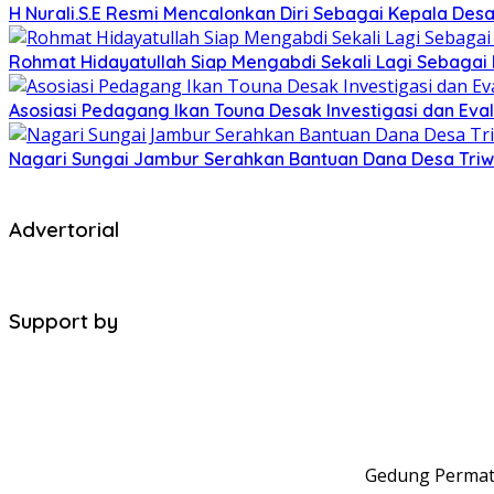
H Nurali.S.E Resmi Mencalonkan Diri Sebagai Kepala Desa
Rohmat Hidayatullah Siap Mengabdi Sekali Lagi Sebagai
Asosiasi Pedagang Ikan Touna Desak Investigasi dan Eval
Nagari Sungai Jambur Serahkan Bantuan Dana Desa Triwula
Advertorial
Support by
Gedung Permata