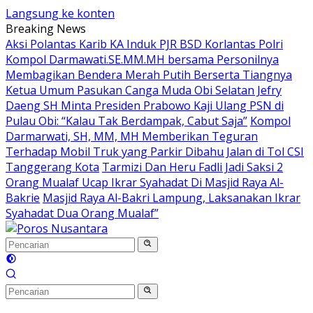
Langsung ke konten
Breaking News
Aksi Polantas Karib KA Induk PJR BSD Korlantas Polri
Kompol Darmawati.SE.MM.MH bersama Personilnya
Membagikan Bendera Merah Putih Berserta Tiangnya
Ketua Umum Pasukan Canga Muda Obi Selatan Jefry
Daeng SH Minta Presiden Prabowo Kaji Ulang PSN di
Pulau Obi: “Kalau Tak Berdampak, Cabut Saja”
Kompol
Darmarwati, SH, MM, MH Memberikan Teguran
Terhadap Mobil Truk yang Parkir Dibahu Jalan di Tol CSI
Tanggerang Kota
Tarmizi Dan Heru Fadli Jadi Saksi 2
Orang Mualaf Ucap Ikrar Syahadat Di Masjid Raya Al-
Bakrie
Masjid Raya Al-Bakri Lampung, Laksanakan Ikrar
Syahadat Dua Orang Mualaf”